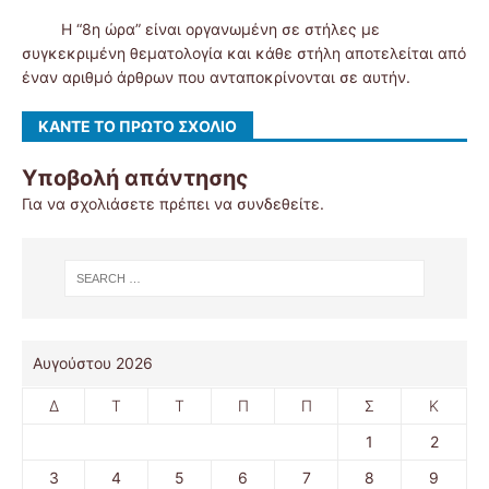
Η “8η ώρα” είναι οργανωμένη σε στήλες με
συγκεκριμένη θεματολογία και κάθε στήλη αποτελείται από
έναν αριθμό άρθρων που ανταποκρίνονται σε αυτήν.
ΚΆΝΤΕ ΤΟ ΠΡΏΤΟ ΣΧΌΛΙΟ
Υποβολή απάντησης
Για να σχολιάσετε πρέπει να
συνδεθείτε
.
Αυγούστου 2026
Δ
Τ
Τ
Π
Π
Σ
Κ
1
2
3
4
5
6
7
8
9