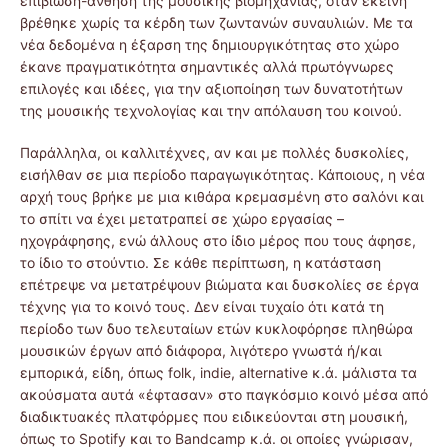
επιβίωση-άνθηση της μουσικής βιομηχανίας, όταν εκείνη
βρέθηκε χωρίς τα κέρδη των ζωντανών συναυλιών. Με τα
νέα δεδομένα η έξαρση της δημιουργικότητας στο χώρο
έκανε πραγματικότητα σημαντικές αλλά πρωτόγνωρες
επιλογές και ιδέες, για την αξιοποίηση των δυνατοτήτων
της μουσικής τεχνολογίας και την απόλαυση του κοινού.
Παράλληλα, οι καλλιτέχνες, αν και με πολλές δυσκολίες,
εισήλθαν σε μια περίοδο παραγωγικότητας. Κάποιους, η νέα
αρχή τους βρήκε με μια κιθάρα κρεμασμένη στο σαλόνι και
το σπίτι να έχει μετατραπεί σε χώρο εργασίας –
ηχογράφησης, ενώ άλλους στο ίδιο μέρος που τους άφησε,
το ίδιο το στούντιο. Σε κάθε περίπτωση, η κατάσταση
επέτρεψε να μετατρέψουν βιώματα και δυσκολίες σε έργα
τέχνης για το κοινό τους. Δεν είναι τυχαίο ότι κατά τη
περίοδο των δυο τελευταίων ετών κυκλοφόρησε πληθώρα
μουσικών έργων από διάφορα, λιγότερο γνωστά ή/και
εμπορικά, είδη, όπως folk, indie, alternative κ.ά. μάλιστα τα
ακούσματα αυτά «έφτασαν» στο παγκόσμιο κοινό μέσα από
διαδικτυακές πλατφόρμες που ειδικεύονται στη μουσική,
όπως το Spotify και το Bandcamp κ.ά. οι οποίες γνώρισαν,