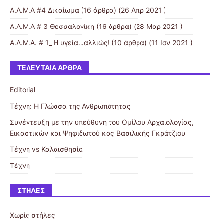
Α.Λ.Μ.Α #4 Δικαίωμα
(16 άρθρα) (26 Απρ 2021 )
Α.Λ.Μ.Α # 3 Θεσσαλονίκη
(16 άρθρα) (28 Μαρ 2021 )
Α.Λ.Μ.Α. # 1_ Η υγεία…αλλιώς!
(10 άρθρα) (11 Ιαν 2021 )
ΤΕΛΕΥΤΑΊΑ ΆΡΘΡΑ
Editorial
Τέχνη: Η Γλώσσα της Ανθρωπότητας
Συνέντευξη με την υπεύθυνη του Ομίλου Αρχαιολογίας,
Εικαστικών και Ψηφιδωτού κας Βασιλικής Γκράτζιου
Τέχνη vs Καλαισθησία
Τέχνη
ΣΤΉΛΕΣ
Χωρίς στήλες