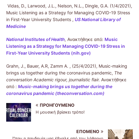
Vidas, D., Larwood, J.L., Nelson, N.L., Dingle, G.A. (1/4/2021),
Music Listening as a Strategy for Managing COVID-19 Stress
in First-Year University Students ,
US National Library of
Medicine
National Institutes of Health
,
Ανακτήθηκε από:
Music
Listening as a Strategy for Managing COVID-19 Stress in
First-Year University Students (nih.gov)
Grahn, J., Bauer, A.R, Zamm A. , (25/4/2021), Music-making
brings us together during the coronavirus pandemic,
The
conversation Academic rigour, journalistic flair.
Ανακτήθηκε
από :
Music-making brings us together during the
coronavirus pandemic (theconversation.com)
ΠΡΟΗΓΟΎΜΕΝΟ
Η μουσική βρίσκει τρόπο!
ΕΠΌΜΕΝΟ
Όταν η πανδημία μας έβγαλε από τον λήθαργο