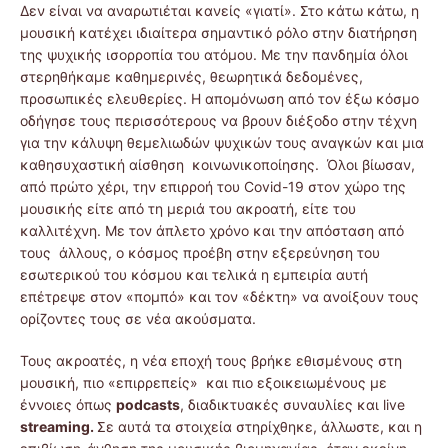
Δεν είναι να αναρωτιέται κανείς «γιατί». Στο κάτω κάτω, η
μουσική κατέχει ιδιαίτερα σημαντικό ρόλο στην διατήρηση
της ψυχικής ισορροπία του ατόμου. Με την πανδημία όλοι
στερηθήκαμε καθημερινές, θεωρητικά δεδομένες,
προσωπικές ελευθερίες. Η απομόνωση από τον έξω κόσμο
οδήγησε τους περισσότερους να βρουν διέξοδο στην τέχνη
για την κάλυψη θεμελιωδών ψυχικών τους αναγκών και μια
καθησυχαστική αίσθηση κοινωνικοποίησης. Όλοι βίωσαν,
από πρώτο χέρι, την επιρροή του Covid-19 στον χώρο της
μουσικής είτε από τη μεριά του ακροατή, είτε του
καλλιτέχνη. Με τον άπλετο χρόνο και την απόσταση από
τους άλλους, ο κόσμος προέβη στην εξερεύνηση του
εσωτερικού του κόσμου και τελικά η εμπειρία αυτή
επέτρεψε στον «πομπό» και τον «δέκτη» να ανοίξουν τους
ορίζοντες τους σε νέα ακούσματα.
Τους ακροατές, η νέα εποχή τους βρήκε εθισμένους στη
μουσική, πιο «επιρρεπείς» και πιο εξοικειωμένους με
έννοιες όπως
podcasts
, διαδικτυακές συναυλίες και live
streaming.
Σε αυτά τα στοιχεία στηρίχθηκε, άλλωστε, και η