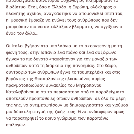
παραδείγματα καινοτόμου ψυχαγωγίας πλημμύρισαν το
διαδίκτυο. Έτσι, όσο η Ελλάδα, η Ευρώπη, ολόκληρος ο
πλανήτης σχεδόν, αναγκάστηκε να απομονωθεί σπίτι του,
η μουσική έμοιαζε να ενώνει τους ανθρώπους που δεν
μπορούσαν πια να ανταλλάξουν βλέμματα, να αγγίξουν ο
ένας τον άλλο…
Οι Ιταλοί βγήκαν στα μπαλκόνια με τα ακορντεόν ή με τη
φωνή τους, στην Ισπανία ένα πιάνο και ένα σαξόφωνο
έγιναν το πιο δυνατό «παυσίπονο» για την μοναξιά των
ανθρώπων κατά τη διάρκεια της πανδημίας. Στο Κάιρο,
συντροφιά των ανθρώπων έγινε το τουμπερλέκι και στις
βεράντες της Θεσσαλονίκης ηλικιωμένες κυρίες
πραγματοποιούσαν συναυλίες του Μητροπάνου!
Καταλαβαίνουμε ότι τα περισσότερα από τα παραδείγματα
αποτελούν προσπάθειες απλών ανθρώπων, σε όλα τα μέρη
της γης, να αντιμετωπίσουν με δημιουργικότητα και χιούμορ
μια δύσκολη στιγμή της ζωής τους. Είναι ενδιαφέρον όμως
να παρατηρηθεί το κοινό γνώρισμα των παραπάνω
επιλογών.