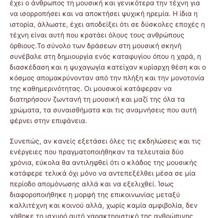
έχει ο άνθρωπος τη μουσική και γενικότερα την τέχνη για
να ισορροπήσει και να αποκτήσει ψυχική ηρεμία. Η ίδια η
ιστορία, άλλωστε, έχει αποδείξει ότι σε δύσκολες εποχές η
τέχνη είναι αυτή που κρατάει όλους τους ανθρώπους
όρθιους.Το σύνολο των δράσεων στη μουσική σκηνή
συνέβαλε στη δημιουργία ενός καταφυγίου όπου η χαρά, η
διασκέδαση και η ψυχαγωγία κατείχαν κυρίαρχη θέση και ο
κόσμος απομακρύνονταν από την πλήξη και την μονοτονία
της καθημερινότητας. Οι μουσικοί κατάφεραν να
διατηρήσουν ζωντανή τη μουσική και μαζί της όλα τα
χρώματα, τα συναισθήματα και τις αναμνήσεις που αυτή
φέρνει στην επιφάνεια.
Συνεπώς, αν κανείς εξετάσει όλες τις εκδηλώσεις και τις
ενέργειες που πραγματοποιήθηκαν τα τελευταία δύο
χρόνια, εύκολα θα αντιληφθεί ότι ο κλάδος της μουσικής
κατάφερε τελικά όχι μόνο να αντεπεξέλθει μέσα σε μία
περίοδο απομόνωσης αλλά και να εξελιχθεί. Ίσως
διαφοροποιήθηκε η μορφή της επικοινωνίας μεταξύ
καλλιτέχνη και κοινού αλλά, χωρίς καμία αμφιβολία, δεν
χάθηκε το ισχυρό αυτό χαρακτηριστικό της ανθρώπινης