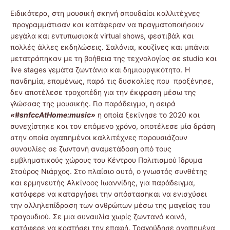
Ειδικότερα, στη μουσική σκηνή σπουδαίοι καλλιτέχνες
προγραμμάτισαν και κατάφεραν να πραγματοποιήσουν
μεγάλα και εντυπωσιακά virtual shows, φεστιβάλ και
πολλές άλλες εκδηλώσεις. Σαλόνια, κουζίνες και μπάνια
μετατράπηκαν με τη βοήθεια της τεχνολογίας σε studio και
live stages γεμάτα ζωντάνια και δημιουργικότητα. Η
πανδημία, επομένως, παρά τις δυσκολίες που προξένησε,
δεν αποτέλεσε τροχοπέδη για την έκφραση μέσω της
γλώσσας της μουσικής. Για παράδειγμα, η σειρά
«#snfccAtHome:music»
η οποία ξεκίνησε το 2020 και
συνεχίστηκε και τον επόμενο χρόνο, αποτέλεσε μία δράση
στην οποία αγαπημένοι καλλιτέχνες παρουσιάζουν
συναυλίες σε ζωντανή αναμετάδοση από τους
εμβληματικούς χώρους του Κέντρου Πολιτισμού Ίδρυμα
Σταύρος Νιάρχος. Στο πλαίσιο αυτό, ο γνωστός συνθέτης
και ερμηνευτής Αλκίνοος Ιωαννίδης, για παράδειγμα,
κατάφερε να καταργήσει την απόστασηκαι να ενισχύσει
την αλληλεπίδραση των ανθρώπων μέσω της μαγείας του
τραγουδιού. Σε μια συναυλία χωρίς ζωντανό κοινό,
κατάφερε να κρατήσει την επαφή. Τραγούδησε αγαπημένα