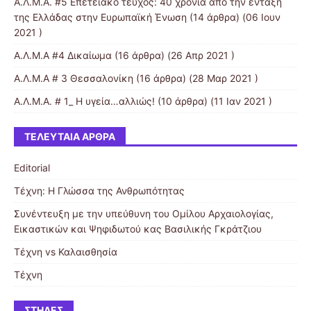
Α.Λ.Μ.Α. #5 Επετειακό τεύχος: 40 χρόνια από την ένταξη
της Ελλάδας στην Ευρωπαϊκή Ένωση
(14 άρθρα) (06 Ιουν
2021 )
Α.Λ.Μ.Α #4 Δικαίωμα
(16 άρθρα) (26 Απρ 2021 )
Α.Λ.Μ.Α # 3 Θεσσαλονίκη
(16 άρθρα) (28 Μαρ 2021 )
Α.Λ.Μ.Α. # 1_ Η υγεία…αλλιώς!
(10 άρθρα) (11 Ιαν 2021 )
ΤΕΛΕΥΤΑΊΑ ΆΡΘΡΑ
Editorial
Τέχνη: Η Γλώσσα της Ανθρωπότητας
Συνέντευξη με την υπεύθυνη του Ομίλου Αρχαιολογίας,
Εικαστικών και Ψηφιδωτού κας Βασιλικής Γκράτζιου
Τέχνη vs Καλαισθησία
Τέχνη
ΣΤΉΛΕΣ