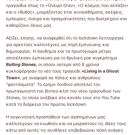
τραγούδια όπως το «Όνειρο ήταν», «Ο κόσμος που αλλάζει»
και ο «Βυθός», μοιράζοντας έτσι συναισθήματα, σκέψεις,
εμπειρίες, όνειρα και πραγματικότητες που διατρέχουν και
καθορίζουν όλους μας.
Αξίζει, επίσης, να αναφερθεί ότι το lockdown λειτούργησε
για αρκετούς καλλιτέχνες ως πηγή έμπνευσης και
δημιουργίας. Η πανδημία και τα πρωτόγνωρα μέτρα
αποτέλεσαν έμπνευση για το θρυλικό ροκ συγκρότημα
Rolling Stones,
οι οποίοι ύστερα από 8 χρόνια
κυκλοφόρησαν το νέο τους τραγούδι
«Living in a Ghost
Town»
, με αναφορά σε πόλεις και ανθρώπους
“φαντάσματα”. Το έρημο Λονδίνο αποτελεί τον
πρωταγωνιστή του βίντεο-κλιπ του νέου τραγουδιού των
Stones, το οποίο ανέβηκε στο κανάλι τους στο You Tube
κατά τη διάρκεια του πρώτου lockdown.
Η συγκινητική προσπάθεια των αγαπημένων μας
καλλιτεχνών να ενωθούν και να μοιραστούν τις ιδέες τους
κάτω από αυτές τις συνθήκες επιβεβαιώνει πόση ανάγκη