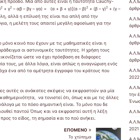
κή πρόοδο. Μία από αυτές είναι η ταυτότητα Cauchy-
Α.Λ.
2
2
2
2
άρθρα
β
+ γ
– αβ – βγ – γα) = (α + β + γ)[(α – β)
+ (β – γ)
+ (γ –
λη, αλλά η επίλυσή της είναι πιο απλή από την
Α.Λ.Μ
ια, η μελέτη τους απαιτεί μεγάλη αφοσίωση για την
άρθρ
Α.Λ.Μ
άρθρ
 μόνο κοινό που έχουν με τις μαθηματικές είναι η
παράδειγμα οι αστυνομικές ταυτότητες. Η χρήση τους
Α.Λ.Μ
εικονίζεται ώστε να έχει πρόσβαση σε διάφορες
άρθρ
γία τους, με άλλα λόγια, είναι απλώς η αναγνώριση ενός
Α.Λ.
νάχα ένα από τα αμέτρητα έγγραφα του κράτους που
2022 
Α.Λ.
λες αυτές οι ανάκατες σκέψεις να εκφραστούν για μία
την 
καθημερινότητα, να τονιστεί ότι, όπως και με τις άλλες
Ένω
νάλογα με το πόσο σημαντική είναι. Το μόνο που δε
ολουθεί παντού Όπως και να εκφραστεί αυτή η λέξη
Α.Λ.
προς το είδος, τη σημασία και το πού ανήκει.
Α.Λ.
2021 
ΕΠΌΜΕΝΟ
Το χτύπημα
Α.Λ.Μ