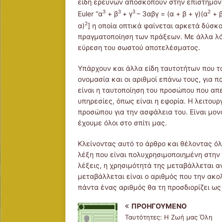
είδη ερευνών αποσκοπούν στην επιστημονι
3
3
3
2
Euler “α
+ β
+ γ
– 3αβγ = (α + β + γ)(α
+ 
2
α)
] η οποία οπτικά φαίνεται αρκετά δύσκο
πραγματοποίηση των πράξεων. Με άλλα λόγ
εύρεση του σωστού αποτελέσματος.
Υπάρχουν και άλλα είδη ταυτοτήτων που το
ονομασία και οι αριθμοί επάνω τους, για 
είναι η ταυτοποίηση του προσώπου που απ
υπηρεσίες, όπως είναι η εφορία. Η λειτουρ
προσώπου για την ασφάλεια του. Είναι μο
έχουμε όλοι στο σπίτι μας.
Κλείνοντας αυτό το άρθρο και θέλοντας ό
λέξη που είναι πολυχρησιμοποιημένη στην 
λέξεις, η χρησιμότητά της μεταβάλλεται α
μεταβάλλεται είναι ο αριθμός που την ακ
πάντα ένας αριθμός θα τη προσδιορίζει ως 
ΠΡΟΗΓΟΎΜΕΝΟ
Ταυτότητες: Η Ζωή μας Όλη