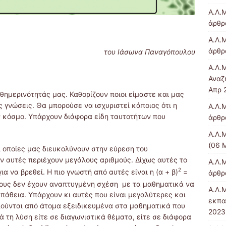
Α.Λ.
άρθρα
Α.Λ.Μ
άρθρ
του Ιάσωνα Παναγόπουλου
Α.Λ.
Αναζ
Απρ 
αθημερινότητάς μας. Καθορίζουν ποιοι είμαστε και μας
 γνώσεις. Θα μπορούσε να ισχυριστεί κάποιος ότι η
Α.Λ.Μ
ν κόσμο. Υπάρχουν διάφορα είδη ταυτοτήτων που
άρθρα
Α.Λ.
(06 
 οποίες μας διευκολύνουν στην εύρεση του
ν αυτές περιέχουν μεγάλους αριθμούς. Δίχως αυτές το
Α.Λ.
2
α να βρεθεί. Η πιο γνωστή από αυτές είναι η (α + β)
=
άρθρα
όσους δεν έχουν αναπτυγμένη σχέση με τα μαθηματικά να
Α.Λ.
πάθεια. Υπάρχουν κι αυτές που είναι μεγαλύτερες και
εκπα
ιούνται από άτομα εξειδικευμένα στα μαθηματικά που
2023
 τη λύση είτε σε διαγωνιστικά θέματα, είτε σε διάφορα