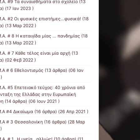
Μ.Α. #9 Τα συναισθήματα στο σχολείο
(13
) (17 Ιαν 2023 )
.Α. #2 Οι φυσικές επιστήμες...φυσικά!
(18
α) (13 Μαρ 2022 )
.Α. # 8 Η καταιγίδα μίας ... πανδημίας
(18
α) (13 Μαρ 2022 )
.Α. # 7 Κάθε τέλος είναι μία αρχή
(13
α) (02 Φεβ 2022 )
Μ.Α # 6 Εθελοντισμός
(13 άρθρα) (06 Ιαν
)
Μ.Α. #5 Επετειακό τεύχος: 40 χρόνια από
ένταξη της Ελλάδας στην Ευρωπαϊκή
ση
(14 άρθρα) (06 Ιουν 2021 )
Μ.Α #4 Δικαίωμα
(16 άρθρα) (26 Απρ 2021 )
Μ.Α # 3 Θεσσαλονίκη
(16 άρθρα) (28 Μαρ
)
.Α. # 1_ Η υγεία…αλλιώς!
(10 άρθρα) (11