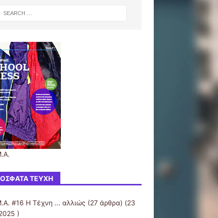
.Α.
ΌΣΦΑΤΑ ΤΕΎΧΗ
.Α. #16 Η Τέχνη ... αλλιώς
(27 άρθρα) (23
2025 )