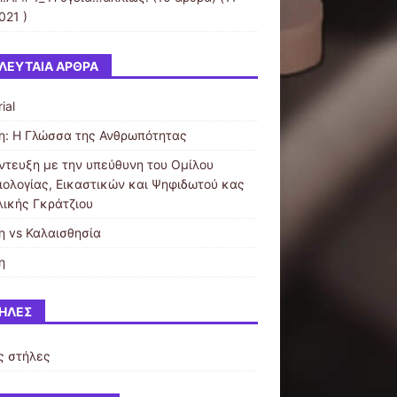
021 )
ΛΕΥΤΑΊΑ ΆΡΘΡΑ
ial
η: Η Γλώσσα της Ανθρωπότητας
ντευξη με την υπεύθυνη του Ομίλου
ιολογίας, Εικαστικών και Ψηφιδωτού κας
λικής Γκράτζιου
η vs Καλαισθησία
η
ΉΛΕΣ
ς στήλες