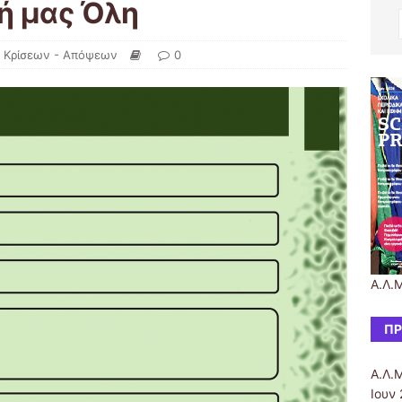
ή μας Όλη
 Κρίσεων - Απόψεων
0
Α.Λ.Μ
ΠΡ
Α.Λ.Μ
Ιουν 