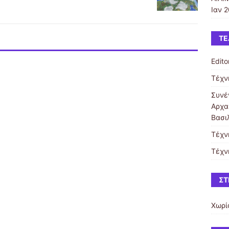
Ιαν 2
ΤΕ
Editor
Τέχν
Συνέ
Αρχα
Βασι
Τέχν
Τέχν
ΣΤ
Χωρί