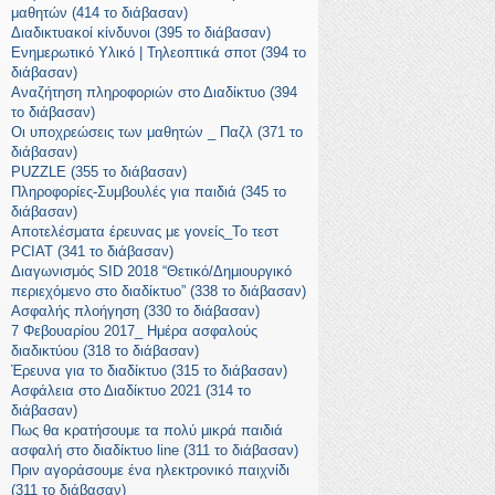
μαθητών (414 το διάβασαν)
Διαδικτυακοί κίνδυνοι (395 το διάβασαν)
Ενημερωτικό Υλικό | Τηλεοπτικά σποτ (394 το
διάβασαν)
Αναζήτηση πληροφοριών στο Διαδίκτυο (394
το διάβασαν)
Οι υποχρεώσεις των μαθητών _ Παζλ (371 το
διάβασαν)
PUZZLE (355 το διάβασαν)
Πληροφορίες-Συμβουλές για παιδιά (345 το
διάβασαν)
Αποτελέσματα έρευνας με γονείς_Το τεστ
PCIAT (341 το διάβασαν)
Διαγωνισμός SID 2018 “Θετικό/Δημιουργικό
περιεχόμενο στο διαδίκτυο” (338 το διάβασαν)
Ασφαλής πλοήγηση (330 το διάβασαν)
7 Φεβουαρίου 2017_ Ημέρα ασφαλούς
διαδικτύου (318 το διάβασαν)
Έρευνα για το διαδίκτυο (315 το διάβασαν)
Ασφάλεια στο Διαδίκτυο 2021 (314 το
διάβασαν)
Πως θα κρατήσουμε τα πολύ μικρά παιδιά
ασφαλή στο διαδίκτυο line (311 το διάβασαν)
Πριν αγοράσουμε ένα ηλεκτρονικό παιχνίδι
(311 το διάβασαν)