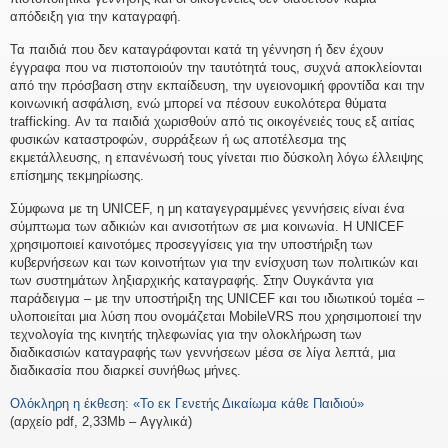
απόδειξη για την καταγραφή.
Τα παιδιά που δεν καταγράφονται κατά τη γέννηση ή δεν έχουν
έγγραφα που να πιστοποιούν την ταυτότητά τους, συχνά αποκλείονται
από την πρόσβαση στην εκπαίδευση, την υγειονομική φροντίδα και την
κοινωνική ασφάλιση, ενώ μπορεί να πέσουν ευκολότερα θύματα
trafficking. Αν τα παιδιά χωρισθούν από τις οικογένειές τους εξ αιτίας
φυσικών καταστροφών, συρράξεων ή ως αποτέλεσμα της
εκμετάλλευσης, η επανένωσή τους γίνεται πιο δύσκολη λόγω έλλειψης
επίσημης τεκμηρίωσης.
Σύμφωνα με τη UNICEF, η μη καταγεγραμμένες γεννήσεις είναι ένα
σύμπτωμα των αδικιών και ανισοτήτων σε μια κοινωνία. Η UNICEF
χρησιμοποιεί καινοτόμες προσεγγίσεις για την υποστήριξη των
κυβερνήσεων και των κοινοτήτων για την ενίσχυση των πολιτικών και
των συστημάτων ληξιαρχικής καταγραφής. Στην Ουγκάντα για
παράδειγμα – με την υποστήριξη της UNICEF και του ιδιωτικού τομέα –
υλοποιείται μια λύση που ονομάζεται MobileVRS που χρησιμοποιεί την
τεχνολογία της κινητής τηλεφωνίας για την ολοκλήρωση των
διαδικασιών καταγραφής των γεννήσεων μέσα σε λίγα λεπτά, μια
διαδικασία που διαρκεί συνήθως μήνες.
Ολόκληρη η έκθεση: «Το εκ Γενετής Δικαίωμα κάθε Παιδιού»
(αρχείο pdf, 2,33Mb – Αγγλικά)