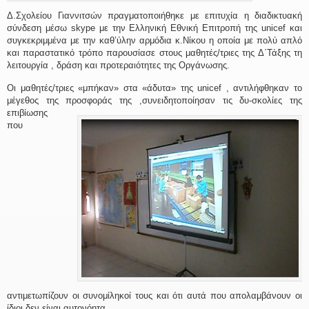
Δ.Σχολείου Γιαννιτσών πραγματοποιήθηκε με επιτυχία η διαδικτυακή
σύνδεση μέσω skype με την Ελληνική Εθνική Επιτροπή της unicef και
συγκεκριμμένα με την καθ’ύλην αρμόδια κ.Νίκου η οποία με πολύ απλό
και παραστατικό τρόπο παρουσίασε στους μαθητές/τριες της Δ΄Τάξης τη
λειτουργία , δράση και προτεραιότητες της Οργάνωσης.
Οι μαθητές/τριες «μπήκαν» στα «άδυτα» της unicef , αντιλήφθηκαν το
μέγεθος της προσφοράς της ,συνειδητοποίησαν τις δυ-σκ
ολίες της
επιβίωσης
που
αντιμετωπίζουν οι συνομίληκοί τους και ότι αυτά που απολαμβάνουν οι
ίδιοι δεν είναι αυτονόητα.