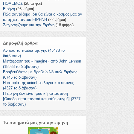
ΠΟΛΕΜΟΣ
(28 ψήφοι)
Ειρήνη
(26 ψήφοι)
Πώς φαντάζομαι ότι θα είναι ο κόσμος μας αν
υπάρχει παντού ΕΙΡΗΝΗ
(22 ψήφοι)
Ζωγραφίζουμε για την Ειρήνη
(18 ψήφοι)
Δημοφιλή άρθρα
Αν όλα τα παιδιά της γης (45478 το
διάβασαν)
Μετάφραση του «Imagine» από John Lennon
(18988 το διάβασαν)
Βραβευθέντες με Βραβείο Νόμπελ Ειρήνης
(6745 το διάβασαν)
Η ιστορία της unicef με λόγια και εικόνες
(4327 το διάβασαν)
Η ειρήνη δεν είναι φυσική κατάσταση
[Οικοδομείται παντού και κάθε στιγμή] (3727
το διάβασαν)
Τα ποιήματά μας για την ειρήνη