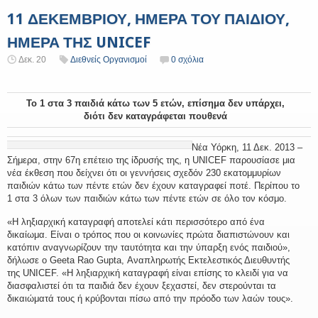
11 ΔΕΚΕΜΒΡΙΟΥ, ΗΜΕΡΑ ΤΟΥ ΠΑΙΔΙΟΥ,
ΗΜΕΡΑ ΤΗΣ UNICEF
Δεκ. 20
Διεθνείς Οργανισμοί
0 σχόλια
Το 1 στα 3 παιδιά κάτω των 5 ετών, επίσημα δεν υπάρχει,
διότι δεν καταγράφεται πουθενά
Νέα Υόρκη, 11 Δεκ. 2013 –
Σήμερα, στην 67η επέτειο της ίδρυσής της, η UNICEF παρουσίασε μια
νέα έκθεση που δείχνει ότι οι γεννήσεις σχεδόν 230 εκατομμυρίων
παιδιών κάτω των πέντε ετών δεν έχουν καταγραφεί ποτέ. Περίπου το
1 στα 3 όλων των παιδιών κάτω των πέντε ετών σε όλο τον κόσμο.
«Η ληξιαρχική καταγραφή αποτελεί κάτι περισσότερο από ένα
δικαίωμα. Είναι ο τρόπος που οι κοινωνίες πρώτα διαπιστώνουν και
κατόπιν αναγνωρίζουν την ταυτότητα και την ύπαρξη ενός παιδιού»,
δήλωσε ο Geeta Rao Gupta, Αναπληρωτής Εκτελεστικός Διευθυντής
της UNICEF. «Η ληξιαρχική καταγραφή είναι επίσης το κλειδί για να
διασφαλιστεί ότι τα παιδιά δεν έχουν ξεχαστεί, δεν στερούνται τα
δικαιώματά τους ή κρύβονται πίσω από την πρόοδο των λαών τους».