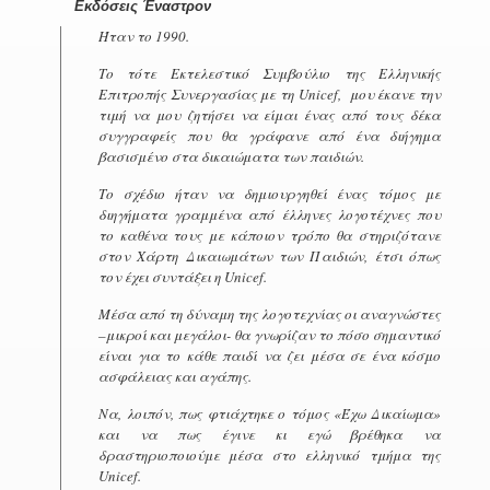
Εκδόσεις Έναστρον
Ήταν το 1990.
Το τότε Εκτελεστικό Συμβούλιο της Ελληνικής
Επιτροπής Συνεργασίας με τη
Unicef
, μου έκανε την
τιμή να μου ζητήσει να είμαι ένας από τους δέκα
συγγραφείς που θα γράφανε από ένα διήγημα
βασισμένο στα δικαιώματα των παιδιών.
Το σχέδιο ήταν να δημιουργηθεί ένας τόμος με
διηγήματα γραμμένα από έλληνες λογοτέχνες που
το καθένα τους με κάποιον τρόπο θα στηριζότανε
στον Χάρτη Δικαιωμάτων των Παιδιών, έτσι όπως
τον έχει συντάξει η
Unicef
.
Μέσα από τη δύναμη της λογοτεχνίας οι αναγνώστες
–μικροί και μεγάλοι- θα γνωρίζαν το πόσο σημαντικό
είναι για το κάθε παιδί να ζει μέσα σε ένα κόσμο
ασφάλειας και αγάπης.
Να, λοιπόν, πως φτιάχτηκε ο τόμος «Έχω Δικαίωμα»
και να πως έγινε κι εγώ βρέθηκα να
δραστηριοποιούμε μέσα στο ελληνικό τμήμα της
Unicef
.