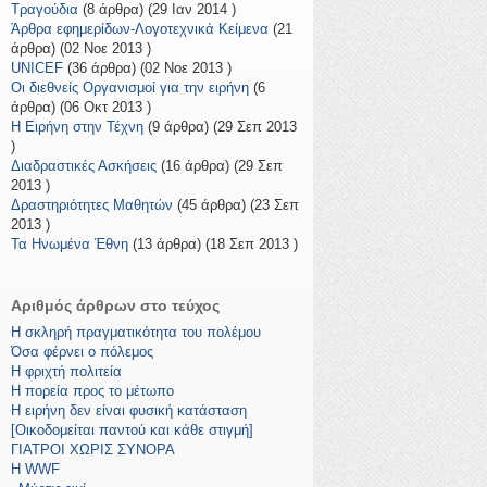
Τραγούδια
(8 άρθρα) (29 Ιαν 2014 )
Άρθρα εφημερίδων-Λογοτεχνικά Κείμενα
(21
άρθρα) (02 Νοε 2013 )
UNICEF
(36 άρθρα) (02 Νοε 2013 )
Οι διεθνείς Οργανισμοί για την ειρήνη
(6
άρθρα) (06 Οκτ 2013 )
Η Ειρήνη στην Τέχνη
(9 άρθρα) (29 Σεπ 2013
)
Διαδραστικές Ασκήσεις
(16 άρθρα) (29 Σεπ
2013 )
Δραστηριότητες Μαθητών
(45 άρθρα) (23 Σεπ
2013 )
Τα Ηνωμένα Έθνη
(13 άρθρα) (18 Σεπ 2013 )
Αριθμός άρθρων στο τεύχος
Η σκληρή πραγματικότητα του πολέμου
Όσα φέρνει ο πόλεμος
Η φριχτή πολιτεία
Η πορεία προς το μέτωπο
Η ειρήνη δεν είναι φυσική κατάσταση
[Οικοδομείται παντού και κάθε στιγμή]
ΓΙΑΤΡΟΙ ΧΩΡΙΣ ΣΥΝΟΡΑ
Η WWF