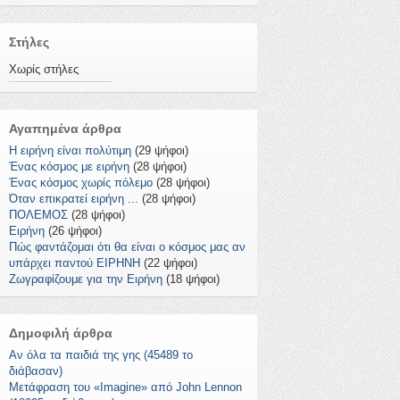
Στήλες
Χωρίς στήλες
Αγαπημένα άρθρα
Η ειρήνη είναι πολύτιμη
(29 ψήφοι)
Ένας κόσμος με ειρήνη
(28 ψήφοι)
Ένας κόσμος χωρίς πόλεμο
(28 ψήφοι)
Όταν επικρατεί ειρήνη ...
(28 ψήφοι)
ΠΟΛΕΜΟΣ
(28 ψήφοι)
Ειρήνη
(26 ψήφοι)
Πώς φαντάζομαι ότι θα είναι ο κόσμος μας αν
υπάρχει παντού ΕΙΡΗΝΗ
(22 ψήφοι)
Ζωγραφίζουμε για την Ειρήνη
(18 ψήφοι)
Δημοφιλή άρθρα
Αν όλα τα παιδιά της γης (45489 το
διάβασαν)
Μετάφραση του «Imagine» από John Lennon