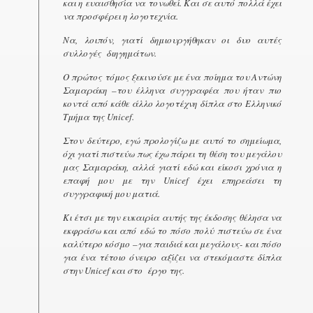
και η ευαισθησία να τονωθεί. Και σε αυτό πολλά έχει
να προσφέρει η λογοτεχνία.
Να, λοιπόν, γιατί δημιουργήθηκαν οι δυο αυτές
συλλογές διηγημάτων.
Ο πρώτος τόμος ξεκινούσε με ένα ποίημα του Αντώνη
Σαμαράκη –του έλληνα συγγραφέα που ήταν πιο
κοντά από κάθε άλλο λογοτέχνη δίπλα στο Ελληνικό
Τμήμα της
Unicef
.
Στον δεύτερο, εγώ προλογίζω με αυτό το σημείωμα,
όχι γιατί πιστεύω πως έχω πάρει τη θέση του μεγάλου
μας Σαμαράκη, αλλά γιατί εδώ και είκοσι χρόνια η
επαφή μου με την
Unicef
έχει επηρεάσει τη
συγγραφική μου ματιά.
Κι έτσι με την ευκαιρία αυτής της έκδοσης θέλησα να
εκφράσω και από εδώ το πόσο πολύ πιστεύω σε ένα
καλύτερο κόσμο –για παιδιά και μεγάλους- και πόσο
για ένα τέτοιο όνειρο αξίζει να στεκόμαστε δίπλα
στην
Unicef
και στο έργο της.