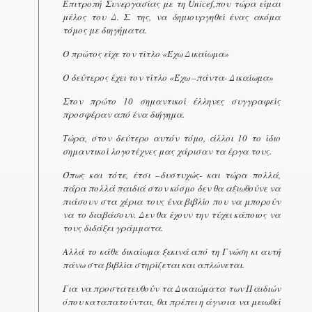
Επιτροπή Συνεργασίας με τη
Unicef
,που τώρα είμαι
μέλος του Δ. Σ. της, να δημιουργηθεί ένας ακόμα
τόμος με διηγήματα.
Ο πρώτος είχε τον τίτλο «Έχω Δικαίωμα»
Ο δεύτερος έχει τον τίτλο «Έχω –πάντα- Δικαίωμα»
Στον πρώτο 10 σημαντικοί έλληνες συγγραφείς
προσφέραν από ένα διήγημα.
Τώρα, στον δεύτερο αυτόν τόμο, άλλοι 10 το ίδιο
σημαντικοί λογοτέχνες μας χάρισαν τα έργα τους.
Όπως και τότε, έτσι –δυστυχώς- και τώρα πολλά,
πάρα πολλά παιδιά στον κόσμο δεν θα αξιωθούνε να
πιάσουν στα χέρια τους ένα βιβλίο που να μπορούν
να το διαβάσουν. Δεν θα έχουν την τύχει κάποιος να
τους διδάξει γράμματα.
Αλλά το κάθε δικαίωμα ξεκινά από τη Γνώση κι αυτή
πάνω στα βιβλία στηρίζεται και απλώνεται.
Για να προστατευθούν τα Δικαιώματα των Παιδιών
όπου καταπατούνται, θα πρέπει η άγνοια να μειωθεί