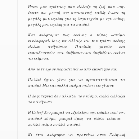
Ήταν μια πρόταση που άλλαξε τη ζωή μου –την
έκανε πιο μεστή, πιο ουσιαστική, καθώς ένωσε τη
μεγάλη μου αγάπη για τη λογοτεχνία με την επίσης
μεγάλη μου αγάπη για τα παιδιά.
Και σκέφτομαι πως εκείνος ο τόμος –ακόμα
κυκλοφορεί- ίσως να άλλαξε και τον τρόπο σκέψης
άλλων ανθρώπων. Παιδιών, γονιών και
εκπαιδευτικών που διάβασαν και διαβάζουν εκείνα
τα κείμενα.
Από τότε έχουν περάσει πάνω από είκοσι χρόνια.
Πολλά έχουν γίνει για να προστατεύονται τα
παιδιά. Μα και πολλά ακόμα πρέπει να γίνουν.
Η λογοτεχνία δεν αλλάζει τον κόσμο, αλλά αλλάζει
τον άνθρωπο.
Η
Unicef
δεν μπορεί να εξαλείψει την αδικία από τον
παιδικό κόσμο, μπορεί όμως να σώσει κάποια –
πολλά, πάρα πολλά- παιδιά.
Κι έτσι σκέφτηκα να προτείνω στην Ελληνική