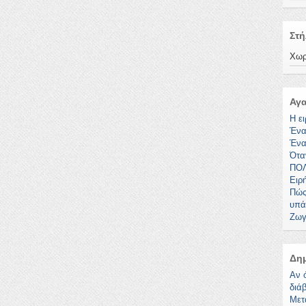
Στή
Χωρ
Αγ
Η ει
Ένα
Ένα
Όταν
ΠΟ
Ειρ
Πώς
υπά
Ζωγ
Δη
Αν 
διά
Μετ