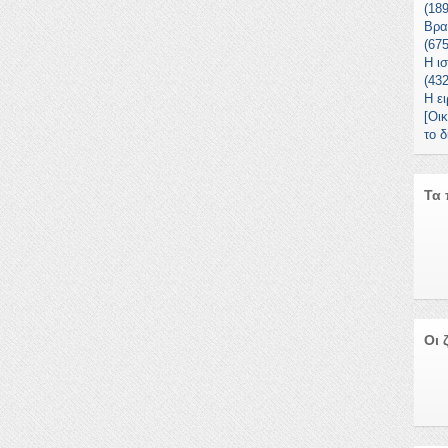
(18
Βρα
(67
Η ισ
(43
Η ε
[Οι
το 
Τα 
Οι 