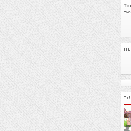
Το 
των
Η β
Σελ