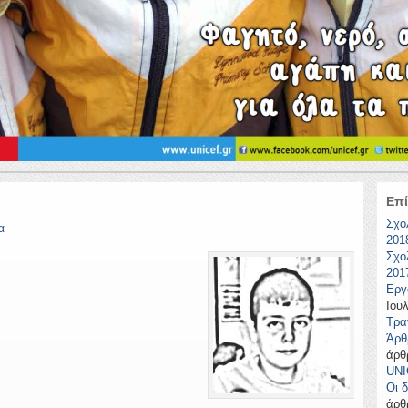
Επί
Σχο
α
201
Σχο
201
Εργ
Ιουλ
Τρα
Άρθ
άρθ
UNI
Οι δ
άρθ