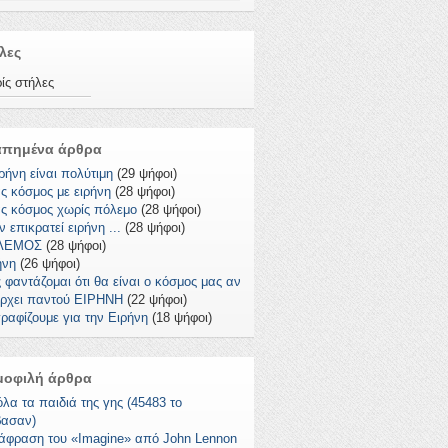
λες
ίς στήλες
απημένα άρθρα
ρήνη είναι πολύτιμη
(29 ψήφοι)
ς κόσμος με ειρήνη
(28 ψήφοι)
ς κόσμος χωρίς πόλεμο
(28 ψήφοι)
 επικρατεί ειρήνη ...
(28 ψήφοι)
ΛΕΜΟΣ
(28 ψήφοι)
ήνη
(26 ψήφοι)
 φαντάζομαι ότι θα είναι ο κόσμος μας αν
ρχει παντού ΕΙΡΗΝΗ
(22 ψήφοι)
ραφίζουμε για την Ειρήνη
(18 ψήφοι)
μοφιλή άρθρα
όλα τα παιδιά της γης (45483 το
βασαν)
άφραση του «Imagine» από John Lennon