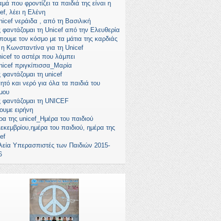
μά που φροντίζει τα παιδιά της είναι η
ef, λέει η Ελένη
nicef νεράιδα , από τη Βασιλική
 φαντάζομαι τη Unicef από την Ελευθερία
πουμε τον κόσμο με τα μάτια της καρδιάς
ι η Κωνσταντίνα για τη Unicef
nicef το αστέρι που λάμπει
nicef πριγκίπισσα_Μαρία
 φαντάζομαι τη unicef
ητό και νερό για όλα τα παιδιά του
μου
 φαντάζομαι τη UNICEF
ουμε ειρήνη
ρα της unicef_Ημέρα του παιδιού
Δεκεμβρίου,ημέρα του παιδιού, ημέρα της
ef
λεία Υπερασπιστές των Παιδιών 2015-
6