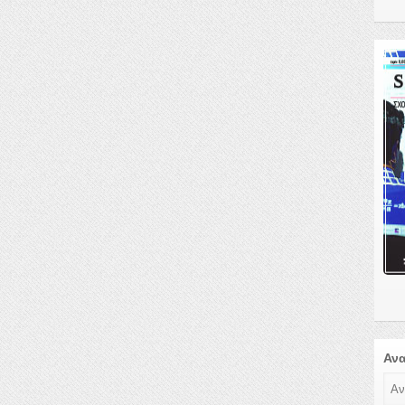
Αν
Ανα