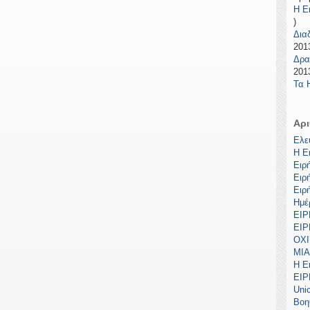
Η Ε
)
Δια
2013
Δρα
2013
Τα 
Αρι
Ελε
Η Ε
Ειρ
Ειρ
Ειρ
Ημέ
ΕΙ
ΕΙ
ΟΧΙ
ΜΙΑ
Η Ε
ΕΙ
Uni
Βοη