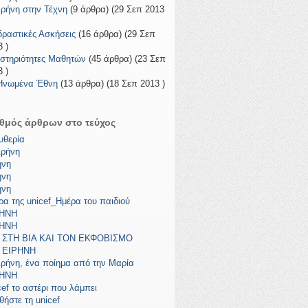
ιρήνη στην Τέχνη
(9 άρθρα) (29 Σεπ 2013
δραστικές Ασκήσεις
(16 άρθρα) (29 Σεπ
 )
στηριότητες Μαθητών
(45 άρθρα) (23 Σεπ
 )
Ηνωμένα Έθνη
(13 άρθρα) (18 Σεπ 2013 )
θμός άρθρων στο τεύχος
υθερία
ιρήνη
ήνη
ήνη
ήνη
ρα της unicef_Ημέρα του παιδιού
ΡΗΝΗ
ΡΗΝΗ
 ΣΤΗ ΒΙΑ ΚΑΙ ΤΟΝ ΕΚΦΟΒΙΣΜΟ
 ΕΙΡΗΝΗ
ιρήνη, ένα ποίημα από την Μαρία
ΡΗΝΗ
cef το αστέρι που λάμπει
θήστε τη unicef