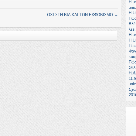
Η μα
unic
Η U
ΟΧΙ ΣΤΗ ΒΙΑ ΚΑΙ ΤΟΝ ΕΚΦΟΒΙΣΜΟ
→
Πώς
Βλέ
λέε
Η u
H U
Πώς
Φαγ
κόσ
Πώς
Θέλ
Ημέ
11 
unic
Σχο
201