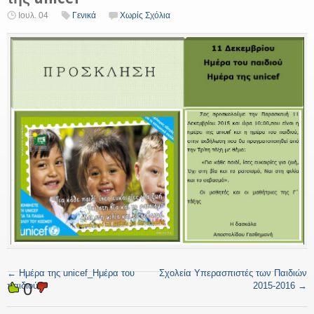
Ιουλ. 04
Γενικά
Χωρίς Σχόλια
←
Ημέρα της unicef_Ημέρα του
Σχολεία Υπερασπιστές των Παιδιών
0
παιδιού
2015-2016
→