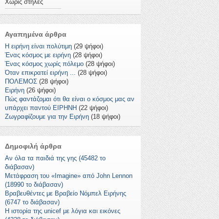
Χωρίς στήλες
Αγαπημένα άρθρα
Η ειρήνη είναι πολύτιμη
(29 ψήφοι)
Ένας κόσμος με ειρήνη
(28 ψήφοι)
Ένας κόσμος χωρίς πόλεμο
(28 ψήφοι)
Όταν επικρατεί ειρήνη ...
(28 ψήφοι)
ΠΟΛΕΜΟΣ
(28 ψήφοι)
Ειρήνη
(26 ψήφοι)
Πώς φαντάζομαι ότι θα είναι ο κόσμος μας αν
υπάρχει παντού ΕΙΡΗΝΗ
(22 ψήφοι)
Ζωγραφίζουμε για την Ειρήνη
(18 ψήφοι)
Δημοφιλή άρθρα
Αν όλα τα παιδιά της γης (45482 το
διάβασαν)
Μετάφραση του «Imagine» από John Lennon
(18990 το διάβασαν)
Βραβευθέντες με Βραβείο Νόμπελ Ειρήνης
(6747 το διάβασαν)
Η ιστορία της unicef με λόγια και εικόνες