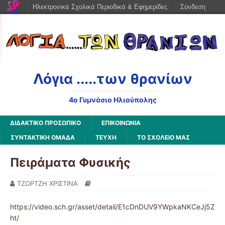
Ηλεκτρονικά Σχολικά Περιοδικά & Εφημερίδες
Σύνδεση
Λόγια .....των θρανίων
4o Γυμνάσιο Ηλιούπολης
ΔΙΔΑΚΤΙΚΟ ΠΡΟΣΩΠΙΚΟ
ΕΠΙΚΟΙΝΩΝΙΑ
ΣΥΝΤΑΚΤΙΚΗ ΟΜΑΔΑ
ΤΕΥΧΗ
ΤΟ ΣΧΟΛΕΙΟ ΜΑΣ
Πειράματα Φυσικής
ΤΖΩΡΤΖΗ ΧΡΙΣΤΙΝΑ
https://video.sch.gr/asset/detail/E1cDnDUV9YWpkaNKCeJj5Z
ht/