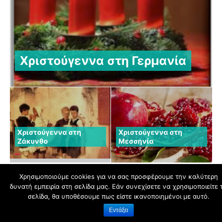
Χριστούγεννα στη Γερμανία
Χριστούγεννα στη
Χριστούγεννα στη
Ζάκυνθο
Μεσσηνία
Χρησιμοποιούμε cookies για να σας προσφέρουμε την καλύτερη
δυνατή εμπειρία στη σελίδα μας. Εάν συνεχίσετε να χρησιμοποιείτε 
schoolpress.sch.gr
σελίδα, θα υποθέσουμε πως είστε ικανοποιημένοι με αυτό.
Εντάξει
Όροι Χρήσης schoolpress.sch.gr
|
Δήλωση προσβασιμότητας