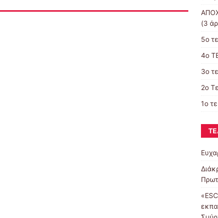
ΑΠΟΧ
(3 άρ
5ο τ
4o Τ
3ο τ
2ο Τ
1ο τ
ΤΕ
Ευχα
Διάκ
Πρωτ
«ESC
εκπα
Σμύρ