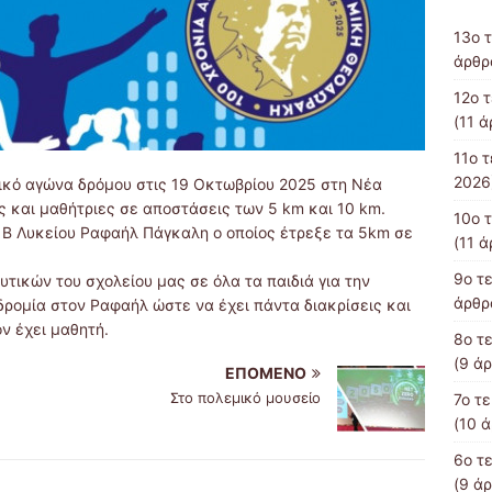
13o 
άρθρ
12o 
(11 ά
11ο 
2026
ρικό αγώνα δρόμου στις 19 Οκτωβρίου 2025 στη Νέα
 και μαθήτριες σε αποστάσεις των 5 km και 10 km.
10o 
ς Β Λυκείου Ραφαήλ Πάγκαλη ο οποίος έτρεξε τα 5km σε
(11 ά
9o τ
τικών του σχολείου μας σε όλα τα παιδιά για την
άρθρ
δρομία στον Ραφαήλ ώστε να έχει πάντα διακρίσεις και
ν έχει μαθητή.
8o τ
(9 άρ
ΕΠΌΜΕΝΟ
Στο πολεμικό μουσείο
7ο τ
(10 
6o τ
(9 άρ