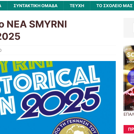
Α
ΣΥΝΤΑΚΤΙΚΗ ΟΜΑΔΑ
ΤΕΥΧΗ
ΤΟ ΣΧΟΛΕΙΟ ΜΑΣ
το ΝΕΑ SMYRNI
2025
0
ΕΠΑΛ
ΠΡ