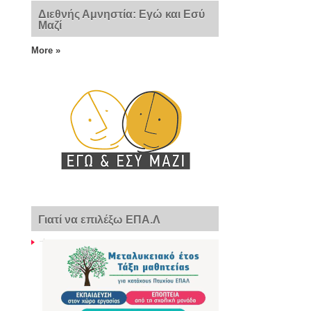
Διεθνής Αμνηστία: Εγώ και Εσύ
Μαζί
More »
Γιατί να επιλέξω ΕΠΑ.Λ