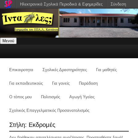
Ηλεκτρονικά Σχολικά Περιοδικά & Εφημερίδες
Σύνδεση
Μενού
Επικαιροτητα
Σχολικές Δραστηριότητες
Για μαθητές
Για εκπαιδευτικούς
Για γονείς
Παράδοση
Ο τόπος μου
Πολιτισμός
Αγωγή Υγείας
Σχολικός Επαγγελματικός Προσανατολισμός
Στήλη:
Εκδρομές
Δεν βρέθηκαν αποτελέσματα αναζήτησης. Προσπαθήστε ξανά!