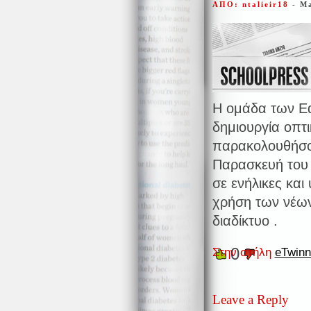
ΑΠΟ: ntalieir18
- M
Η ομάδα των Ed
δημιουργία οπτι
παρακολουθήσου
Παρασκευή του 
σε ενήλικες και
χρήση των νέων
διαδίκτυο .
0
Στην στήλη
eTwinn
Leave a Reply