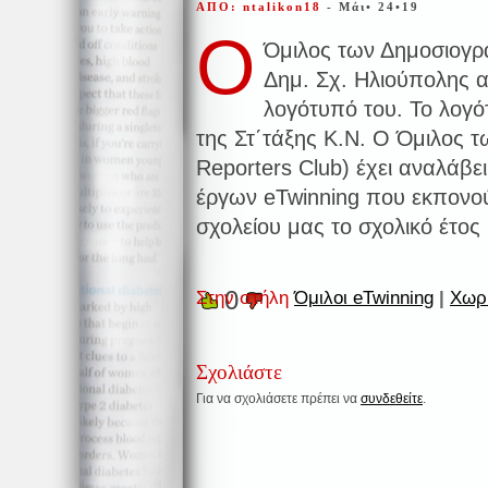
ΑΠΟ: ntalikon18
- Μάι• 24•19
Ο
Όμιλος των Δημοσιογρ
Δημ. Σχ. Ηλιούπολης α
λογότυπό του. Το λογό
της Στ΄τάξης Κ.Ν. Ο Όμιλος 
Reporters Club) έχει αναλάβε
έργων eTwinning που εκπονούν
σχολείου μας το σχολικό έτος
0
Στην στήλη
Όμιλοι eTwinning
|
Χωρί
Σχολιάστε
Για να σχολιάσετε πρέπει να
συνδεθείτε
.