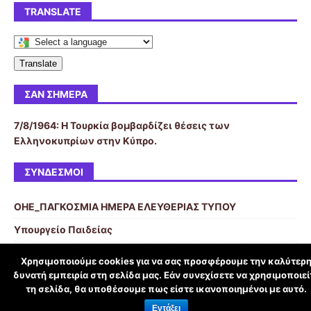
TRANSLATE
Translate
ΣΑΝ ΣΉΜΕΡΑ
7/8/1964: Η Τουρκία βομβαρδίζει θέσεις των
Ελληνοκυπρίων στην Κύπρο.
ΣΎΝΔΕΣΜΟΙ
OHE_ΠΑΓΚΟΣΜΙΑ ΗΜΕΡΑ ΕΛΕΥΘΕΡΙΑΣ ΤΥΠΟΥ
Υπουργείο Παιδείας
Χρησιμοποιούμε cookies για να σας προσφέρουμε την καλύτερ
δυνατή εμπειρία στη σελίδα μας. Εάν συνεχίσετε να χρησιμοποιεί
schoolpress.sch.gr
τη σελίδα, θα υποθέσουμε πως είστε ικανοποιημένοι με αυτό.
Εντάξει