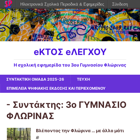
Ηλεκτρονικά Σχολικά Περιοδικά & Εφημερίδες
Σύνδεση
eΚΤΟΣ eΛΕΓΧΟΥ
Η σχολική εφημερίδα του 3ου Γυμνασίου Φλώρινας
ΣΥΝΤΑΚΤΙΚΗ ΟΜΑΔΑ 2025-26
ΤΕΥΧΗ
ΕΠΙΜΈΛΕΙΑ ΨΗΦΙΑΚΉΣ ΈΚΔΟΣΗΣ ΚΑΙ ΠΕΡΙΕΧΟΜΈΝΟΥ
- Συντάκτης:
3ο ΓΥΜΝΑΣΙΟ
ΦΛΩΡΙΝΑΣ
Βλέποντας την Φλώρινα … με άλλο μάτι