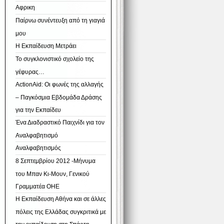
Αφρικη
Παίρνω συνέντευξη από τη γιαγιά
μου
Η Εκπαίδευση Μετράει
Το συγκλονιστικό σχολείο της
γέφυρας…
ActionAid: Οι φωνές της αλλαγής
– Παγκόσμια Εβδομάδα Δράσης
για την Εκπαίδευ
Ένα Διαδραστικό Παιχνίδι για τον
Αναλφαβητισμό
Αναλφαβητισμός
8 Σεπτεμβρίου 2012 -Μήνυμα
του Μπαν Κι-Μουν, Γενικού
Γραμματέα ΟΗΕ
Η Εκπαίδευση Αθήνα και σε άλλες
πόλεις της Ελλάδας συγκριτικά με