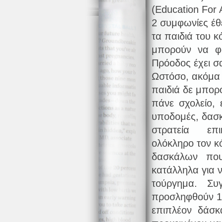
(Education For 
2 συμφωνίες έθ
τα παιδιά του 
μπορούν να φο
Πρόοδος έχει σ
Ωστόσο, ακόμα 
παιδιά δε μπορ
πάνε σχολείο, 
υποδομές, δασκ
στρατεία επι
ολόκληρο τον κ
δασκάλων που
κατάλληλα για ν
τούργημα. Συγ
προσληφθούν 1
επιπλέον δάσκ