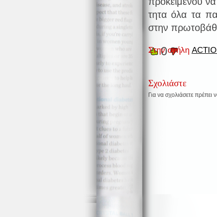
προκειμένου να
τητα όλα τα π
στην πρωτοβάθμ
0
Στην στήλη
ACTIO
Σχολιάστε
Για να σχολιάσετε πρέπει 