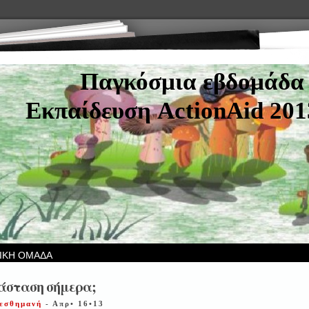
Παγκόσμια εβδομάδα 
Εκπαίδευση ActionAid 20
ΙΚΗ ΟΜΑΔΑ
τάσταση σήμερα;
Γεσθημανή
- Απρ• 16•13