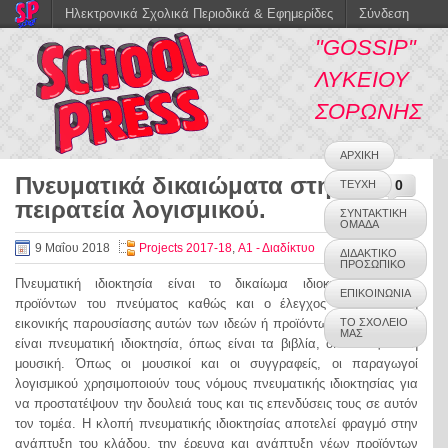
Ηλεκτρονικά Σχολικά Περιοδικά & Εφημερίδες
Σύνδεση
"GOSSIP"
ΛΥΚΕΙΟΥ
ΣΟΡΩΝΗΣ
ΑΡΧΙΚΗ
Πνευματικά δικαιώματα στην
0
ΤΕΥΧΗ
πειρατεία λογισμικού.
ΣΥΝΤΑΚΤΙΚΗ
ΟΜΑΔΑ
9 Μαΐου 2018
Projects 2017-18
,
Α1 - Διαδίκτυο
ΔΙΔΑΚΤΙΚΟ
ΠΡΟΣΩΠΙΚΟ
Πνευματική ιδιοκτησία είναι το δικαίωμα ιδιοκτησίας ιδεών,
ΕΠΙΚΟΙΝΩΝΙΑ
προϊόντων του πνεύματος καθώς και ο έλεγχος της υλικής ή
εικονικής παρουσίασης αυτών των ιδεών ή προϊόντων. Το λογισμικό
ΤΟ ΣΧΟΛΕΙΟ
ΜΑΣ
είναι πνευματική ιδιοκτησία, όπως είναι τα βιβλία, οι ταινίες και η
μουσική. Όπως οι μουσικοί και οι συγγραφείς, οι παραγωγοί
λογισμικού χρησιμοποιούν τους νόμους πνευματικής ιδιοκτησίας για
να προστατέψουν την δουλειά τους και τις επενδύσεις τους σε αυτόν
τον τομέα. Η κλοπή πνευματικής ιδιοκτησίας αποτελεί φραγμό στην
ανάπτυξη του κλάδου, την έρευνα και ανάπτυξη νέων προϊόντων