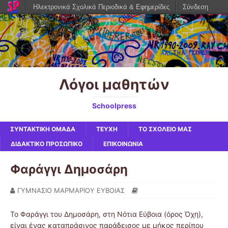
Ηλεκτρονικά Σχολικά Περιοδικά & Εφημερίδες
Σύνδεση
Λόγοι μαθητών
Schoolpress
ΣΥΝΤΑΚΤΙΚΗ ΟΜΑΔΑ
ΤΕΥΧΗ
ΤΟ ΣΧΟΛΕΙΟ ΜΑΣ
ΔΙΔΑΚΤΙΚΟ ΠΡΟΣΩΠΙΚΟ
ΕΠΙΚΟΙΝΩΝΙΑ
Φαράγγι Δημοσάρη
ΓΥΜΝΑΣΙΟ ΜΑΡΜΑΡΙΟΥ ΕΥΒΟΙΑΣ
Το Φαράγγι του Δημοσάρη, στη Νότια Εύβοια (όρος Όχη),
είναι ένας καταπράσινος παράδεισος με μήκος περίπου