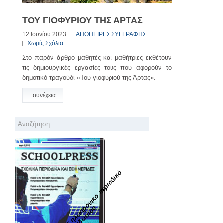
ΤΟΥ ΓΙΟΦΥΡΙΟΥ ΤΗΣ ΑΡΤΑΣ
12 Ιουνίου 2023
ΑΠΟΠΕΙΡΕΣ ΣΥΓΓΡΑΦΗΣ
Χωρίς Σχόλια
Στο παρόν άρθρο μαθητές και μαθήτριες εκθέτουν
τις δημιουργικές εργασίες τους που αφορούν το
δημοτικό τραγούδι «Του γιοφυριού της Άρτας».
..συνέχεια
Π
Ρ
Ω
Τ
Ο
Π
Ο
Ρ
Ο
Σ
η
λ
ε
κ
τ
ο
ν
ι
κ
ό
π
ε
ρ
ι
ο
δ
ι
κ
ό
γ
υ
μ
ν
α
σ
ί
ο
υ
Π
α
ρ
α
δ
ε
ι
σ
ί
ο