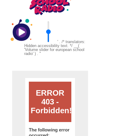
' . /* translators:
Hidden accessibility text. */ __(
'Volume slider for european school
radio' ) . '
'