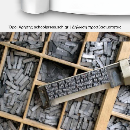
Όροι Χρήσης schoolpress.sch.gr
|
Δήλωση προσβασιμότητας