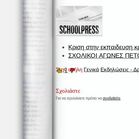
Κριση στην εκπαιδευση κ
ΣΧΟΛΙΚΟΙ ΑΓΩΝΕΣ ΠΕΤ
1
Στην στήλη
Γενικά
Εκδηλώσεις - Δ
Σχολιάστε
Για να σχολιάσετε πρέπει να
συνδεθείτε
.