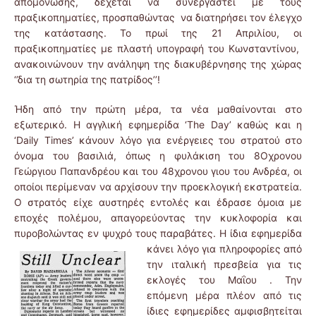
απομόνωσης, δέχεται να συνεργαστεί με τους
πραξικοπηματίες, προσπαθώντας να διατηρήσει τον έλεγχο
της κατάστασης. Το πρωί της 21 Απριλίου, οι
πραξικοπηματίες με πλαστή υπογραφή του Κωνσταντίνου,
ανακοινώνουν την ανάληψη της διακυβέρνησης της χώρας
‘’δια τη σωτηρία της πατρίδος’’!
Ήδη από την πρώτη μέρα, τα νέα μαθαίνονται στο
εξωτερικό. Η αγγλική εφημερίδα ‘The Day’ καθώς και η
‘Daily Times’ κάνουν λόγο για ενέργειες του στρατού στο
όνομα του βασιλιά, όπως η φυλάκιση του 8Οχρονου
Γεώργιου Παπανδρέου και του 48χρονου γιου του Ανδρέα, οι
οποίοι περίμεναν να αρχίσουν την προεκλογική εκστρατεία.
Ο στρατός είχε αυστηρές εντολές και έδρασε όμοια με
εποχές πολέμου, απαγορεύοντας την κυκλοφορία και
πυροβολώντας εν ψυχρό τους παραβάτες. Η ίδια
εφημερίδα
κάνει λόγο για πληροφορίες από
την ιταλική πρεσβεία για τις
εκλογές του Μαΐου . Την
επόμενη μέρα πλέον από τις
ίδιες εφημερίδες αμφισβητείται