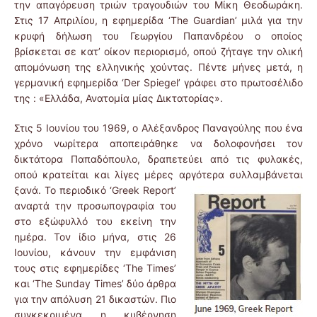
την απαγόρευση τριών τραγουδιών του Μίκη Θεοδωράκη.
Στις 17 Απριλίου, η εφημερίδα ‘The Guardian’ μιλά για την
κρυφή δήλωση του Γεωργίου Παπανδρέου ο οποίος
βρίσκεται σε κατ’ οίκον περιορισμό, οπού ζήταγε την ολική
απομόνωση της ελληνικής χούντας. Πέντε μήνες μετά, η
γερμανική εφημερίδα ‘Der Spiegel’ γράφει στο πρωτοσέλιδο
της : «Ελλάδα, Ανατομία μίας Δικτατορίας».
Στις 5 Ιουνίου του 1969, ο Αλέξανδρος Παναγούλης που ένα
χρόνο νωρίτερα αποπειράθηκε να δολοφονήσει τον
δικτάτορα Παπαδόπουλο, δραπετεύει από τις φυλακές,
οπού κρατείται και λίγες μέρες αργότερα συλλαμβάνεται
ξανά.
Το περιοδικό ‘Greek Report’
αναρτά την προσωπογραφία του
στο εξώφυλλό του εκείνη την
ημέρα. Τον ίδιο μήνα, στις 26
Ιουνίου, κάνουν την εμφάνιση
τους στις εφημερίδες ‘The Times’
και ‘The Sunday Times’ δύο άρθρα
για την απόλυση 21 δικαστών. Πιο
συγκεκριμένα η κυβέρνηση