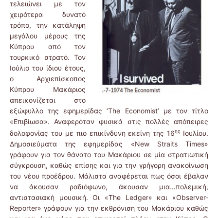
τελειώνει με τον
χειρότερα δυνατό
τρόπο, την κατάληψη
μεγάλου μέρους της
Κύπρου από τον
τουρκικό στρατό. Τον
Ιούλιο του ίδιου έτους,
ο Αρχιεπίσκοπος
Κύπρου Μακάριος
απεικονίζεται στο
εξώφυλλο της εφημερίδας ‘The Economist’ με τον τίτλο
«Επιβίωσα». Αναφερόταν φυσικά στις πολλές απόπειρες
ης
δολοφονίας του με πιο επικίνδυνη εκείνη της 16
Ιουλίου.
Δημοσιεύματα της εφημερίδας «New Straits Times»
γράφουν για τον θάνατο του Μακάριου σε μία στρατιωτική
σύγκρουση, καθώς επίσης και για την γρήγορη ανακοίνωση
του νέου προέδρου. Μάλιστα αναφέρεται πως όσοι έβαλαν
να άκουσαν ραδιόφωνο, άκουσαν μια…πολεμική,
αντιστασιακή μουσική. Οι «The Ledger» και «Observer-
Reporter» γράφουν για την εκθρόνιση του Μακάριου καθώς