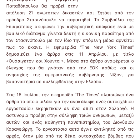
Παπαδόπουλου θα προβεί στην
απόλυση 21 ανώτατων δικαστών και ζητάει από τον
πρόεδρο Στασινόπουλο να παραιτηθεί. Το Συμβούλιο της
Επικρατείας ακυρώνει την κυβερνητική απόφαση ενώ με
βασιλικό διάταγμα γίνεται δεκτή η εικονική παραίτηση από
τον Στασινόπουλο με τον ίδιο την επόμενη μέρα αρνείται
πως το έκανε. Η εφημερίδα “The New York Times”
δημοσιεύει ένα άρθρο στις 11 Απριλίου, με τίτλο
«Ουάσιγκτον και Χούντα ». Μέσα στο άρθρο αναφέρεται ο
έλεγχος που θα γινόταν από την ΕΟΚ καθώς και οι
ανησυχίες της αμερικανικής κυβέρνησης Νίξον, για
βασανιστήρια σε συλληφθέντες στην Ελλάδα.
Στις 16 Ιουλίου, την εφημερίδα ‘The Times’ πλαισιώνει ένα
άρθρο το οποίο μιλάει για την ανακάλυψη ενός αυτοσχέδιου
εργοστασίου εκρηκτικών σε ένα σπίτι στον Χολαργό. Η
αστυνομία προέβη στην σύλληψη τριών ανθρώπων, μεταξύ
αυτών και ενός καθηγητή πανεπιστημίου, του Διονύσιου
Καραγεώργη. Το εργοστάσιο αυτό έγινε αντιληπτό από τις
αρχές, όταν μία από τις δέκα αυτοσχέδιες βόμβες που