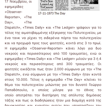
17 Νοεμβρίου, οι
εφημερίδες
«Observer-
Reporter», «The
Day», «The
Dispatch», «Times Daily» και «The Ledger» γράφουν για το
τέλος της αιματοβαμμένης εξέγερσης του Πολυτεχνείου, με
ένα τανκ να ρίχνει τη σιδερένια πόρτα του πολυτεχνείου
και να προχωρά προς τους φοιτητές, κοντά στις 3 το πρωί.
Η εφημερίδα «Observer-Reporter» κάνει λόγο για δυο
νεκρούς και περισσότερους από 100 τραυματίες, ενώ οι
εφημερίδες «Times Daily» και «The Ledger» μιλούν για 3 ή 4
νεκρούς και περισσότερους από 300 τραυματίες. Οι
φοιτητές εικάζεται πως ήταν 2.000 σύμφωνα με την «The
Dispatch», ενώ σύμφωνα με την «Times Daily» ήταν κοντά
στους 10.000. Τέλος η εφημερίδα «The Day» κλείνει το
θέμα του πολυτεχνείου μιλώντας για τον δυνατό Γεώργιο
Παπαδόπουλο, ο οποίος μίλησε για το έθνος το
οποίο αποτρέπει την διατήρηση της απόλυτης δημόσιας
τάξης και πως οι διαδηλώσεις ήταν μια διαμάχη κατά της
δημοκρατίας και εναντίον αυτών που υποστηρίζουν την