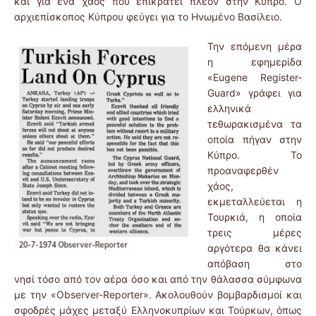
και για ένα χάος που επικρατεί πλέον στην Κύπρο. Ο
αρχιεπίσκοπος Κύπρου φεύγει για το Ηνωμένο Βασίλειο.
Την επόμενη μέρα
η εφημερίδα
«Eugene Register-
Guard» γράφει για
ελληνικά
τεθωρακισμένα τα
οποία πήγαν στην
Κύπρο. Το
προαναφερθέν
χάος,
εκμεταλλεύεται η
Τουρκιά, η οποία
τρεις μέρες
αργότερα θα κάνει
απόβαση στο
νησί τόσο από τον αέρα όσο και από την θάλασσα σύμφωνα
με την «Observer-Reporter». Ακολουθούν βομβαρδισμοί και
σφοδρές μάχες μεταξύ Ελληνοκυπρίων και Τούρκων, όπως