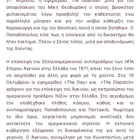
21
Απριλίου, η εφημερίδα ‘The Guardian’ μιλά για την
αποφυλάκιση του Μίκη Θεοδωράκη ο οποίος βρισκόταν
φυλακισμένος λόγω προσβολής του καθεστώτος ενώ
παράλληλα μίλησαν και για την ισόβια κάθειρξη του
Καραγεώργη και όχι την θανατική ποινή η οποία ζητήθηκε. Ο
Παπαδόπουλος είπε πως η επιείκεια από το δικαστήριο θα
ήταν έγκλημα. Πλέον ο ξένος τύπος, μιλά για αποδυνάμωση
της Χούντας.
Η επίσκεψη του Ελληνοαμερικανού αντιπροέδρου των ΗΠΑ
Σπύρου Άγκνιου στην Ελλάδα του 1971, κάνει τον ξένο τύπο
να ασχοληθεί για άλλη μια φορά με τη χούντα. Στις 16
Οκτωβρίου οι εφημερίδες «The Day» και «The Dispatch»
γράφουν για την επίσκεψη του Άγκνιου, ως εκπροσώπου του
αμερικανού προέδρου Νίξον στην Ελλάδα. Στο αεροδρόμιο
τον υποδέχθηκε πλήθος κόσμου, καθώς και οι
συνταγματάρχες Παπαδόπουλος και Παττακός. Νωρίτερα
το ίδιο πρωί, εκρηκτικός μηχανισμός ανατίναξε δύο
αυτοκίνητα του αμερικανικού στρατού. Η ελληνική
κυβέρνηση εξέφρασε τη δυσαρέσκεια της για αυτό το
γεγονός. Ο Άγκνιου, συνομίλησε με τον Κωνσταντίνο, μετά