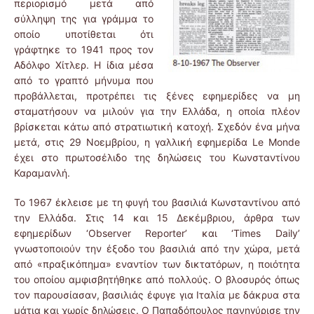
περιορισμό μετά από
σύλληψη της για γράμμα το
οποίο υποτίθεται ότι
γράφτηκε το 1941 προς τον
Αδόλφο Χίτλερ. Η ίδια μέσα
από το γραπτό μήνυμα που
προβάλλεται, προτρέπει τις ξένες εφημερίδες να μη
σταματήσουν να μιλούν για την Ελλάδα, η οποία πλέον
βρίσκεται κάτω από στρατιωτική κατοχή. Σχεδόν ένα μήνα
μετά, στις 29 Νοεμβρίου, η γαλλική εφημερίδα Le Monde
έχει στο πρωτοσέλιδο της δηλώσεις του Κωνσταντίνου
Καραμανλή.
Το 1967 έκλεισε με τη φυγή του βασιλιά Κωνσταντίνου από
την Ελλάδα. Στις 14 και 15 Δεκέμβριου, άρθρα των
εφημερίδων ‘Observer Reporter’ και ‘Times Daily’
γνωστοποιούν την έξοδο του βασιλιά από την χώρα, μετά
από «πραξικόπημα» εναντίον των δικτατόρων, η ποιότητα
του οποίου αμφισβητήθηκε από πολλούς. Ο βλοσυρός όπως
τον παρουσίασαν, βασιλιάς έφυγε για Ιταλία με δάκρυα στα
μάτια και χωρίς δηλώσεις. Ο Παπαδόπουλος πανηγύρισε την