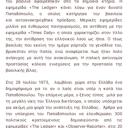
του βασιλιά αφαιρέθηκαν από τα δημόσια κτήρια. Η
εφημερίδα «The Ledger» κάνει λόγω για έναν δυνατό
Παπαδόπουλο, ο οποίος κατήργησε την βασιλεία
και αυτοανακηρύχθηκε πρόεδρος. Μερικές εφημερίδες
μιλάνε για ένθερμους πανηγυρισμούς, σε αντίθεση με την
εφημερίδα «Times Daily» η οποία χαρακτηρίζει στον τίτλο
της, την αντίδραση του ελληνικού λαού ως ήπια. Ο τέως
βασιλιάς που εκείνη την ημέρα γιόρταζε τα γενέθλια του,
βρισκόταν στην Ιταλία, ενώ αναφέρεται πως ήταν πολύ
ανήσυχος με αυτή την ανακοίνωση. Η ιταλική αστυνομία
προστασίας κάλεσε ενισχύσεις για την προστασία της
βασιλικής βίλας.
Στις 29 Ιουλίου 1973, λαμβάνει χώρα στην Ελλάδα ένα
δημοψήφισμα για το αν ο λαός είναι υπέρ η κατά του
Παπαδόπουλου. Την επόμενη μέρα, ο ξένος τύπος μιλά για
τη μεγάλη νίκη του Έλληνα δικτάτορα, ο οποίος υπόσχεται
για ακόμη μία φορά την ανάπτυξη της Ελλάδας.. Άρθρα για
την υπόσχεση του Παπαδόπουλου να ελευθερώσει 300
πολιτικούς κρατούμενους δημοσιεύονται από τις
εφημερίδες «The Ledger» και «Observer-Reporter», στις 20