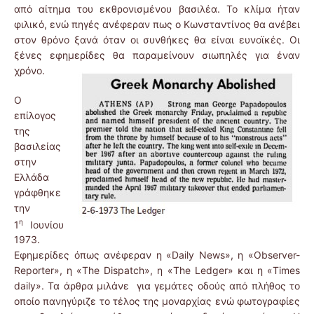
από αίτημα του εκθρονισμένου βασιλέα. Το κλίμα ήταν
φιλικό, ενώ πηγές ανέφεραν πως ο Κωνσταντίνος θα ανέβει
στον θρόνο ξανά όταν οι συνθήκες θα είναι ευνοϊκές. Οι
ξένες εφημερίδες θα παραμείνουν σιωπηλές για έναν
χρόνο.
Ο
επίλογος
της
βασιλείας
στην
Ελλάδα
γράφθηκε
την
η
1
Ιουνίου
1973.
Εφημερίδες όπως ανέφεραν η «Daily News», η «Observer-
Reporter», η «The Dispatch», η «The Ledger» και η «Times
daily». Τα άρθρα μιλάνε για γεμάτες οδούς από πλήθος το
οποίο πανηγύριζε το τέλος της μοναρχίας ενώ φωτογραφίες