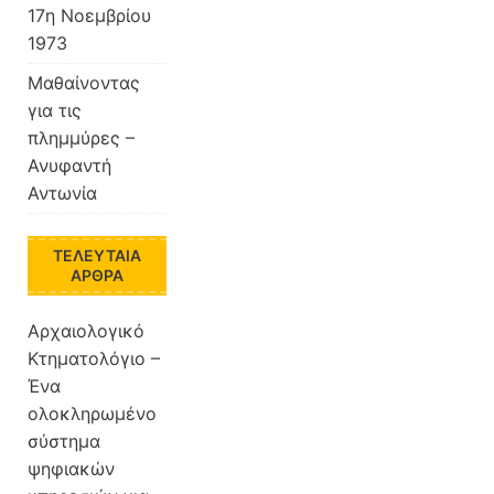
17η Noεμβρίου
1973
Μαθαίνοντας
για τις
πλημμύρες –
Ανυφαντή
Αντωνία
ΤΕΛΕΥΤΑΊΑ
ΆΡΘΡΑ
Aρχαιολογικό
Κτηματολόγιο –
Ένα
ολοκληρωμένο
σύστημα
ψηφιακών