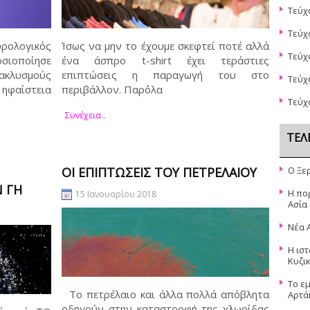
Τεύχ
Τεύχ
λογικός
Ίσως να μην το έχουμε σκεφτεί ποτέ αλλά
Τεύχ
οσιοποίησε
ένα άσπρο t-shirt έχει τεράστιες
τακλυσμούς
επιπτώσεις η παραγωγή του στο
Τεύχ
 ηφαίστεια
περιβάλλον. Παρ΄όλα
Τεύχ
Συνέχεια..
ΤΕΛ
ΟΙ ΕΠΙΠΤΏΣΕΙΣ ΤΟΥ ΠΕΤΡΕΛΑΊΟΥ
Ο Ξε
Ν ΓΗ
Η πο
15 Ιανουαρίου 2018
Ασία
Νέα 
Η ιστ
Κυζι
Το ε
Το πετρέλαιο και άλλα πολλά απόβλητα
Αρτά
οδηγούν στην καταστροφή της χλωρίδας