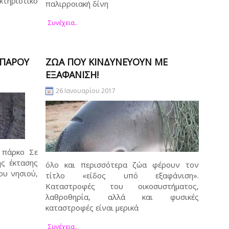
τηριστικό
παλιρροιακή δίνη
Συνέχεια..
 ΠΆΡΟΥ
ΖΏΑ ΠΟΥ ΚΙΝΔΥΝΕΎΟΥΝ ΜΕ
ΕΞΑΦΆΝΙΣΗ!
26 Ιανουαρίου 2017
 πάρκο Σε
ής έκτασης
όλο και περισσότερα ζώα φέρουν τον
ου νησιού,
τίτλο «είδος υπό εξαφάνιση».
Καταστροφές του οικοσυστήματος,
λαθροθηρία, αλλά και φυσικές
καταστροφές είναι μερικά
Συνέχεια..