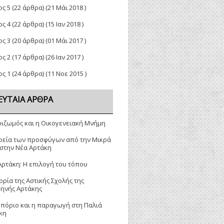
ος 5
(22 άρθρα) (21 Μάι 2018 )
ος 4
(22 άρθρα) (15 Ιαν 2018 )
ος 3
(20 άρθρα) (01 Μάι 2017 )
ος 2
(17 άρθρα) (26 Ιαν 2017 )
ος 1
(24 άρθρα) (11 Νοε 2015 )
ΕΥΤΑΊΑ ΆΡΘΡΑ
ριζωμός και η Οικογενειακή Μνήμη
ρεία των προσφύγων από την Μικρά
 στην Νέα Αρτάκη
Αρτάκη: Η επιλογή του τόπου
ορία της Αστικής Σχολής της
κηνής Αρτάκης
μπόριο και η παραγωγή στη Παλιά
κη