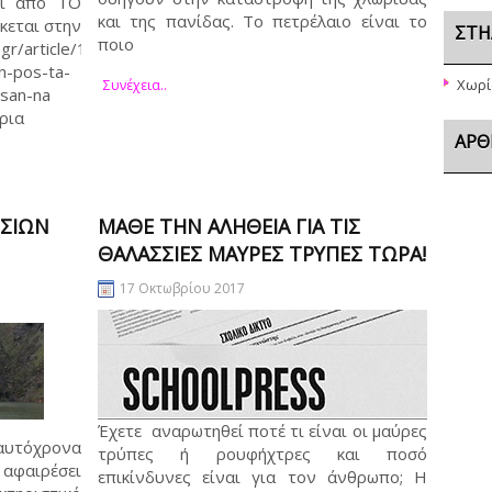
εί από ΤΟ
και της πανίδας. Το πετρέλαιο είναι το
κεται στην
ΣΤΉ
ποιο
.gr/article/157374/erhetai-
n-pos-ta-
Χωρί
Συνέχεια..
oroysan-na
ρια
ΆΡΘ
ΣΣΙΩΝ
ΜΆΘΕ ΤΗΝ ΑΛΉΘΕΙΑ ΓΙΑ ΤΙΣ
ΘΑΛΆΣΣΙΕΣ ΜΑΎΡΕΣ ΤΡΎΠΕΣ ΤΩΡΑ!
17 Οκτωβρίου 2017
Έχετε αναρωτηθεί ποτέ τι είναι οι μαύρες
αυτόχρονα
τρύπες ή ρουφήχτρες και ποσό
αφαιρέσει
επικίνδυνες είναι για τον άνθρωπο; Η