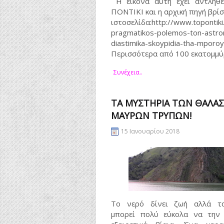
Η εικόνα αυτή έχει αντληθ
ΠΟΝΤΙΚΙ και η αρχική πηγή βρίσ
ιστοσελίδα:http://www.topontiki
pragmatikos-polemos-ton-astro
diastimika-skoypidia-tha-mp
Περισσότερα από 100 εκατομμύ
Συνέχεια..
ΤΑ ΜΥΣΤΉΡΙΑ ΤΩΝ ΘΑΛΆ
ΜΑΎΡΩΝ ΤΡΥΠΏΝ!
15 Ιανουαρίου 2018
Το νερό δίνει ζωή αλλά τ
μπορεί πολύ εύκολα να την 