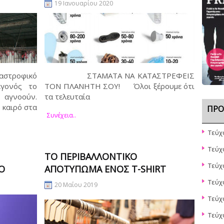
19 Ιανουαρίου 2020
στροφικό
ΣΤΑΜΑΤΑ ΝΑ ΚΑΤΑΣΤΡΕΦΕΙΣ
εγονός το
ΤΟΝ ΠΛΑΝΗΤΗ ΣΟΥ! Όλοι ξέρουμε ότι
αγνοούν.
τα τελευταία
ο καιρό στα
ΠΡΌ
Συνέχεια..
Τεύχ
Τεύχ
ΤΟ ΠΕΡΙΒΑΛΛΟΝΤΙΚΌ
Τεύχ
Ο
ΑΠΟΤΎΠΩΜΑ ΕΝΌΣ T-SHIRT
Τεύχ
20 Μαΐου 2019
Τεύχ
Τεύχ