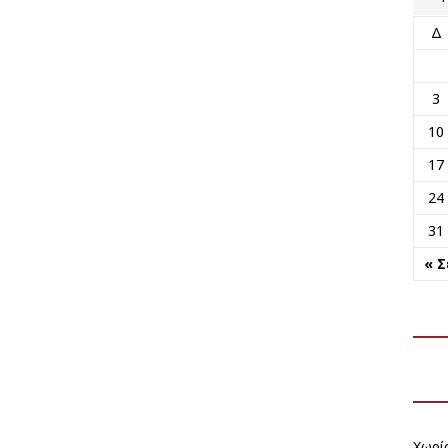
Δ
3
10
17
24
31
« 
Χωρί