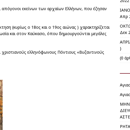
2022 
αι απόγονοι εκείνων των αρχαίων Ελλήνων, που έζησαν
ΙΑΝΟ
Απρ 
ΟΚΤΩ
τηση (κυρίως ο 18ος και ο 19ος αιώνας ) χαρακτηρίζεται
Δεκ 2
ωσία και στον Καύκασο, όπου δημιουργούνται μεγάλες
ΑΠΡΙ
)
ι χριστιανούς ελληνόφωνους Πόντιους «Βυζαντινούς
(0 άρ
Αγια
Αγια
ΜΗΝ
ΔΙΕΥ
ΑΣΤΕ
ΡΗΤΑ