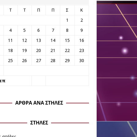
Τ
Τ
Π
Π
Σ
Κ
1
2
4
5
6
7
8
9
11
12
13
14
15
16
18
19
20
21
22
23
25
26
27
28
29
30
Σεπ
ΆΡΘΡΑ ΑΝΆ ΣΤΉΛΕΣ
ΣΤΉΛΕΣ
ς στήλες