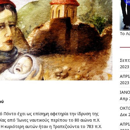
Το Λ
Σεπτ
2023 
ΑΠΡΙ
2023 
ΙΑΝΟ
Απρ 
ού
ΟΚΤΩ
κό Πόντο έχει ως επίσημη αφετηρία την ίδρυση της
Δεκ 2
ίας από Ίωνες ναυτικούς περίπου το 80 αιώνα π.Χ.
ΑΠΡΙ
 Η κυριότερη αυτών ήταν η Τραπεζούντα το 783 π.Χ.