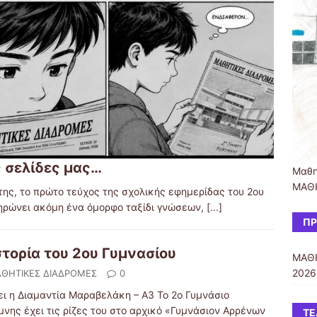
 σελίδες μας…
Μαθη
ΜΑΘΗ
της, το πρώτο τεύχος της σχολικής εφημερίδας του 2ου
ηρώνει ακόμη ένα όμορφο ταξίδι γνώσεων,
[...]
ΠΡ
στορία του 2ου Γυμνασίου
ΜΑΘΗ
2026
ΘΗΤΙΚΕΣ ΔΙΑΔΡΟΜΕΣ
0
ει η Διαμαντία Μαραβελάκη – Α3 Το 2ο Γυμνάσιο
μνης έχει τις ρίζες του στο αρχικό «Γυμνάσιον Αρρένων
ΤΕ