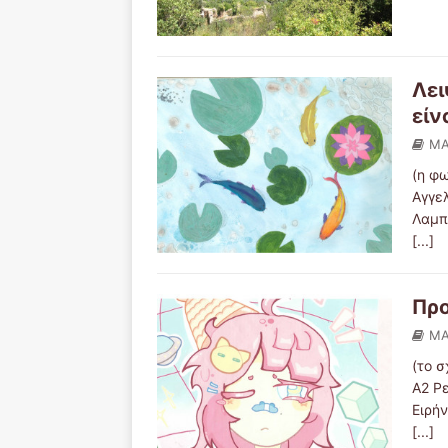
Λει
είν
ΜΑ
(η φ
Αγγε
Λαμπ
[...]
Προ
ΜΑ
(το σ
Α2 Ρ
Ειρήν
[...]