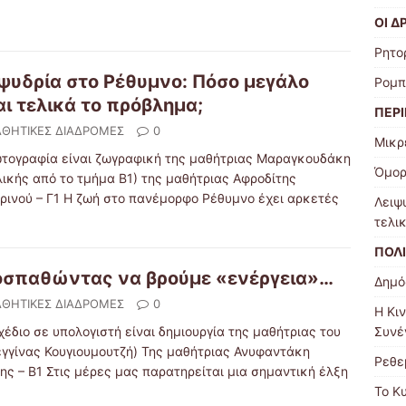
ΟΙ Δ
Ρητο
ψυδρία στο Ρέθυμνο: Πόσο μεγάλο
Ρομπ
αι τελικά το πρόβλημα;
ΠΕΡ
ΘΗΤΙΚΕΣ ΔΙΑΔΡΟΜΕΣ
0
Μικρ
ωτογραφία είναι ζωγραφική της μαθήτριας Μαραγκουδάκη
Όμορ
λικής από το τμήμα Β1) της μαθήτριας Αφροδίτης
ρινού – Γ1 Η ζωή στο πανέμορφο Ρέθυμνο έχει αρκετές
Λειψ
τελι
ΠΟΛ
σπαθώντας να βρούμε «ενέργεια»…
Δημό
ΘΗΤΙΚΕΣ ΔΙΑΔΡΟΜΕΣ
0
Η Κι
Συνέ
χέδιο σε υπολογιστή είναι δημιουργία της μαθήτριας του
εγγίνας Κουγιουμουτζή) Της μαθήτριας Ανυφαντάκη
Ρεθε
ης – Β1 Στις μέρες μας παρατηρείται μια σημαντική έλξη
Το Κ