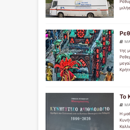
Ρέθυ
μιλή
Ρεθ
ΜΑ
της 
Ρεθε
μεγα
Κρήτ
Το 
ΜΑ
Η μα
Κυνή
Καλλ