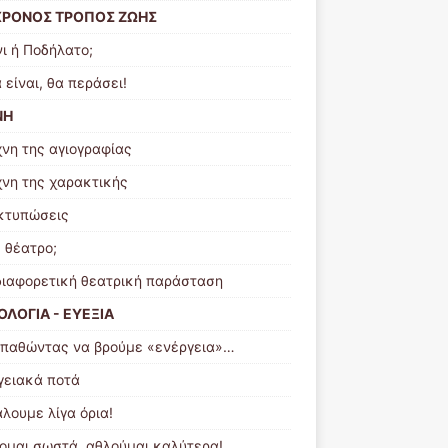
ΧΡΟΝΟΣ ΤΡΟΠΟΣ ΖΩΗΣ
νι ή Ποδήλατο;
 είναι, θα περάσει!
ΝΗ
χνη της αγιογραφίας
χνη της χαρακτικής
κτυπώσεις
 θέατρο;
διαφορετική θεατρική παράσταση
ΛΟΓΙΑ - ΕΥΕΞΙΑ
παθώντας να βρούμε «ενέργεια»…
γειακά ποτά
άλουμε λίγα όρια!
ομαι σωστά, αθλούμαι καλύτερα!