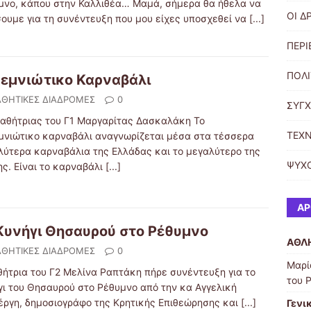
μνο, κάπου στην Καλλιθέα… Μαμά, σήμερα θα ήθελα να
ΟΙ Δ
σουμε για τη συνέντευξη που μου είχες υποσχεθεί να
[...]
ΠΕΡ
ΠΟΛΙ
εμνιώτικο Καρναβάλι
ΘΗΤΙΚΕΣ ΔΙΑΔΡΟΜΕΣ
0
ΣΥΓ
μαθήτριας του Γ1 Μαργαρίτας Δασκαλάκη Το
ΤΕΧ
μνιώτικο καρναβάλι αναγνωρίζεται μέσα στα τέσσερα
λύτερα καρναβάλια της Ελλάδας και το μεγαλύτερο της
ΨΥΧΟ
ης. Είναι το καρναβάλι
[...]
ΆΡ
Κυνήγι Θησαυρού στο Ρέθυμνο
ΑΘΛ
ΘΗΤΙΚΕΣ ΔΙΑΔΡΟΜΕΣ
0
Μαρί
θήτρια του Γ2 Μελίνα Ραπτάκη πήρε συνέντευξη για το
του 
γι του Θησαυρού στο Ρέθυμνο από την κα Αγγελική
έργη, δημοσιογράφο της Κρητικής Επιθεώρησης και
[...]
Γενι