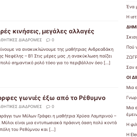
Ένα 
Η ισ
ΔΗΜ
ρές κινήσεις, μεγάλες αλλαγές
Σκια
ΘΗΤΙΚΕΣ ΔΙΑΔΡΟΜΕΣ
0
Πού 
ίνουμε να ανακυκλώνουμε της μαθήτριας Ανδρεαδάκη
ης Νεφέλης – Β1 Στις μέρες μας ,η ανακύκλωση παίζει
ΖΩΓΡ
 πολύ σημαντικό ρολό τόσο για το περιβάλλον όσο
[...]
Σαν 
ΟΙ Δ
Μια 
ρφες γωνιές έξω από το Ρέθυμνο
Γνωρ
ΘΗΤΙΚΕΣ ΔΙΑΔΡΟΜΕΣ
0
Μια 
έμει
αράγγι των Μύλων Γράφει η μαθήτρια Χρύσα Λαμπρινού –
ι Μύλοι είναι μια εντυπωσιακά πράσινη όαση πολύ κοντά
Η φι
 πόλη του Ρεθύμνου και
[...]
Η El