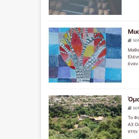
Μικ
ΜΑ
Μαθα
Ελέν
έναν
Όμο
ΜΑ
Το Φ
Α3 Ο
στην