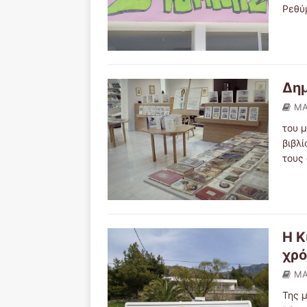
Ρεθύ
Δημ
ΜΑ
του 
βιβλ
τους
Η Κ
χρό
ΜΑ
Της 