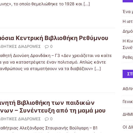
μνης», το οποίο θεμελιώθηκε το 1928 και
[...]
Ένα 
Η ισ
Δημό
όσια Κεντρική Βιβλιοθήκη Ρεθύμνου
Η Κι
ΘΗΤΙΚΕΣ ΔΙΑΔΡΟΜΕΣ
0
Συνέ
μαθητή Διονύση Δρανδάκη – Γ3 «Δεν χρειάζεται να καίτε
Ρεθε
ία για να καταστρέψετε έναν πολιτισμό. Απλώς κάντε
 ανθρώπους να σταματήσουν να τα διαβάζουν»
[...]
ΣΤ
ΑΘΛ
Γενι
ινητή Βιβλιοθήκη των παιδικών
νων – Συνέντευξη από τη μαμά μου
ΔΗΜΙ
ΘΗΤΙΚΕΣ ΔΙΑΔΡΟΜΕΣ
0
ΟΙ Δ
μαθήτριας Αλεξάνδρας Σταυριανής Βούλγαρη – Β1