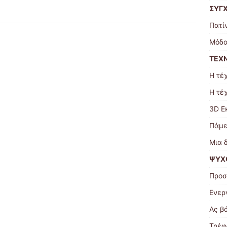
ΣΥΓ
Πατί
Μόδα
ΤΕΧ
Η τέ
Η τέ
3D Ε
Πάμε
Μια 
ΨΥΧΟ
Προσ
Ενερ
Ας β
Τρέφ