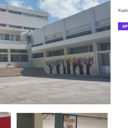
Χωρί
ΆΡ