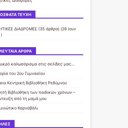
τικές Διαδρομές
ΌΣΦΑΤΑ ΤΕΎΧΗ
ΤΙΚΕΣ ΔΙΑΔΡΟΜΕΣ
(35 άρθρα) (28 Ιουν
 )
ΛΕΥΤΑΊΑ ΆΡΘΡΑ
μικρό καλωσόρισμα στις σελίδες μας…
τορία του 2ου Γυμνασίου
σια Κεντρική Βιβλιοθήκη Ρεθύμνου
νητή Βιβλιοθήκη των παιδικών χρόνων –
ντευξη από τη μαμά μου
μνιώτικο Καρναβάλι
ΉΛΕΣ