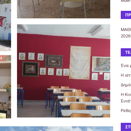
Μαθη
ΠΡ
ΜΑΘΗ
2026
ΤΕ
Ένα 
Η ισ
Δημό
Η Κι
Συνέ
Ρεθε
ΣΤ