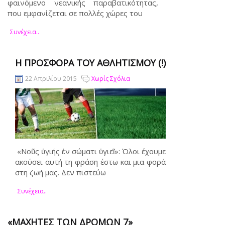
φαινόμενο νεανικής παραβατικότητας,
που εμφανίζεται σε πολλές χώρες του
Συνέχεια..
Η ΠΡΟΣΦΟΡΆ ΤΟΥ ΑΘΛΗΤΙΣΜΟΎ (!)
22 Απριλίου 2015
Χωρίς Σχόλια
«Νοῦς ὑγιής ἐν σώματι ὑγιεῖ»: Όλοι έχουμε
ακούσει αυτή τη φράση έστω και μια φορά
στη ζωή μας. Δεν πιστεύω
Συνέχεια..
«ΜΑΧΗΤΈΣ ΤΩΝ ΔΡΌΜΩΝ 7»