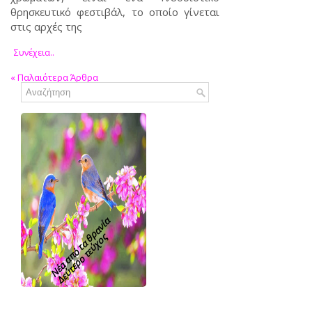
θρησκευτικό φεστιβάλ, το οποίο γίνεται
στις αρχές της
Συνέχεια..
«
Παλαιότερα Άρθρα
Νέα από τα θρανία
Δεύτερο τεύχος