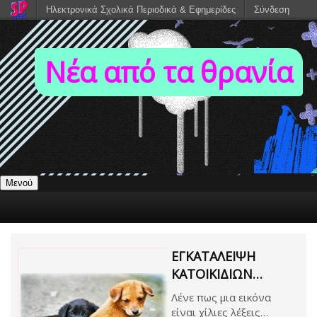
Ηλεκτρονικά Σχολικά Περιοδικά & Εφημερίδες
Σύνδεση
Νέα από τα θρανία
Μενού
ΕΓΚΑΤΆΛΕΙΨΗ
ΚΑΤΟΙΚΙΔΊΩΝ…
Λένε πως μια εικόνα
είναι χίλιες λέξεις…