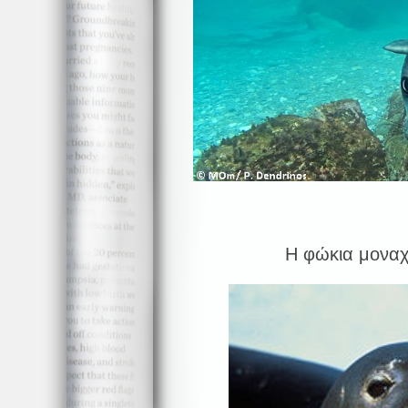
Η φώκια μοναχ