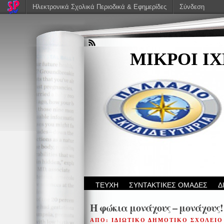
Ηλεκτρονικά Σχολικά Περιοδικά & Εφημερίδες
Σύνδεση
ΜΙΚΡΟΙ Ι
ΤΕΥΧΗ
ΣΥΝΤΑΚΤΙΚΕΣ ΟΜΑΔΕΣ
Δ
Η φώκια μονάχους – μονάχους!
ΑΠΟ: ΙΔΙΩΤΙΚΟ ΔΗΜΟΤΙΚΟ ΣΧΟΛΕΙ