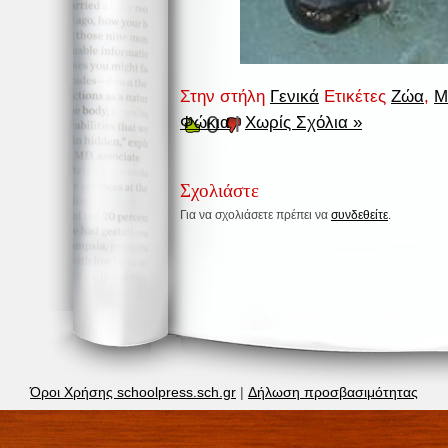
Στην στήλη
Γενικά
Ετικέτες
Ζώα
,
Μ
0
Φώκια
|
Χωρίς Σχόλια »
Σχολιάστε
Για να σχολιάσετε πρέπει να
συνδεθείτε
.
Όροι Χρήσης schoolpress.sch.gr
|
Δήλωση προσβασιμότητας