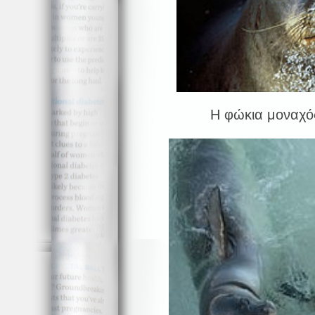
Η φώκια μοναχός