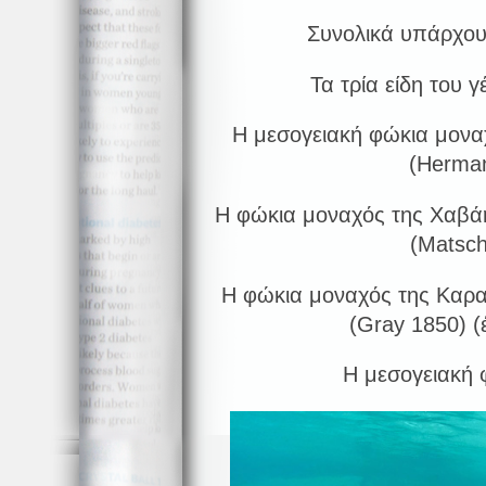
Συνολικά υπάρχουν
Τα τρία είδη του γ
Η μεσογειακή φώκια μον
(Herma
Η φώκια μοναχός της Χαβάη
(Matsch
Η φώκια μοναχός της Καραϊ
(Gray 1850) (έ
Η μεσογειακή 