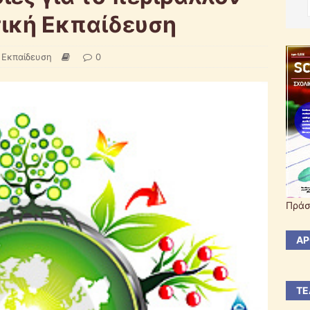
τική Εκπαίδευση
 Εκπαίδευση
0
Πράσ
ΆΡ
ΤΕ