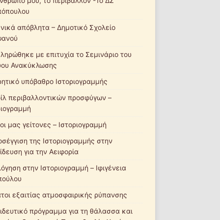
νθρωπό μου, το περιβάλλον -1ο ΔΣ
πόπουλου
νικά απόβλητα – Δημοτικό Σχολείο
ψανού
ληρώθηκε με επιτυχία το Σεμινάριο του
ύου Ανακύκλωσης
ητικό υπόβαθρο Ιστοριογραμμής
ίλ περιβαλλοντικών προσφύγων –
ριογραμμή
οι μας γείτονες – Ιστοριογραμμή
οσέγγιση της Ιστοριογραμμής στην
ίδευση για την Αειφορία
λόγηση στην Ιστοριογραμμή – Ιφιγένεια
πούλου
τοι εξαιτίας ατμοσφαιρικής ρύπανσης
ιδευτικό πρόγραμμα για τη θάλασσα και