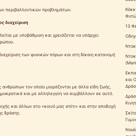
Κόκκ
των περιβαλλοντικών προβλημάτων.
Φυτώ
ος διαχείριση
13 Φ
είται με υποβάθμιση και χρειάζεται να υπάρχει
Οδηγ
θρώπου.
Ντοκ
 διαχείριση των φυσικών πόρων και στη δίκαιη κατανομή
Ντοκ
(Mank
Εκπα
και 
Δράσ
 ανθρώπων τον οποίο μοιράζονται με άλλα είδη ζωής,
δημοκρατικά και με αλληλεγγύη να συμβάλλουν σε αυτό.
Δράσ
Κινη
οχής και άλλων στο «κοινό μας σπίτι» και στην αποδοχή
ής δράσης.
Σκίτ
Γυμν
Νοιάζ