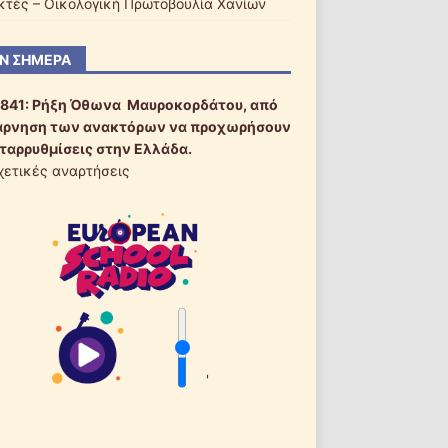
ακτές – Οικολογική Πρωτοβουλία Χανίων
Ν ΣΉΜΕΡΑ
1841:
Ρήξη Όθωνα  Μαυροκορδάτου, από
άρνηση των ανακτόρων να προχωρήσουν
εταρρυθμίσεις στην Ελλάδα.
χετικές αναρτήσεις
'