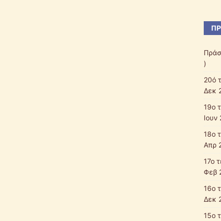
ΠΡ
Πράσ
)
20ό 
Δεκ 
19ο 
Ιουν 
18ο 
Απρ 
17ο 
Φεβ 
16ο 
Δεκ 
15ο 