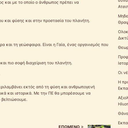
συνά
ος και με το οποίο ο άνθρωπος πρέπει να
Ατσι
Μηδε
υ και φύσης και στην προστασία του πλανήτη.
Θρα
Ολοκ
Δικτ
ρα και τη γεώσφαιρα. Είναι η Γαία, ένας οργανισμός που
Θεωρ
Προφ
και πιο σοφή διαχείριση του πλανήτη.
Ιστο
Οι νέ
ς
Η πρ
εριλαμβάνει εκτός από τη φύση και ανθρωπογενή
Εκπα
τικά και ιστορικά. Με την ΠΕ θα μπορέσουμε να
Αξιο
 βελτιώσουμε.
Ηλιο
Θάνα
Εκπα
ΕΠΌΜΕΝΟ