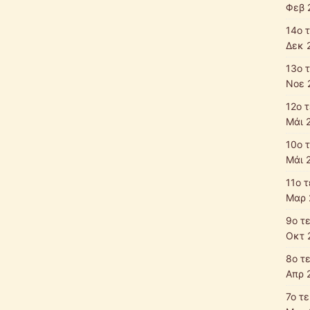
Φεβ 
14ο 
Δεκ 
13ο 
Νοε 
12ο 
Μάι 
10ο 
Μάι 
11ο 
Μαρ 
9ο τ
Οκτ 
8ο τ
Απρ 
7ο τ