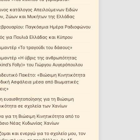
ινος κατάλογος Απειλούμενων Ειδών
ν, Ζώων και Μυκήτων της Ελλάδας
εβρουαρίου: Παγκόσμια Ημέρα Ραδιοφώνου
ός για Πουλιά Ελλάδας και Κύπρου
ιμαντέρ «Το τραγούδι του δάσους»
ιμαντέρ «Η ύβρις της ανθρωπότητας
ind’s Folly)» του Γιώργου Αυγερόπουλου
ιδευτικό Πακέτο: «Βιώσιμη Κινητικότητα
Οδική Ασφάλεια μέσα από Βιωματικές
εις»
η ευαισθητοποίησης για τη Βιώσιμη
τικότητα σε σχολεία των Χανίων
σα για τη Βιώσιμη Κινητικότητα από το
άσιο Νέας Κυδωνίας Χανίων
ομαι και ενεργώ για το σχολείο μου, τον