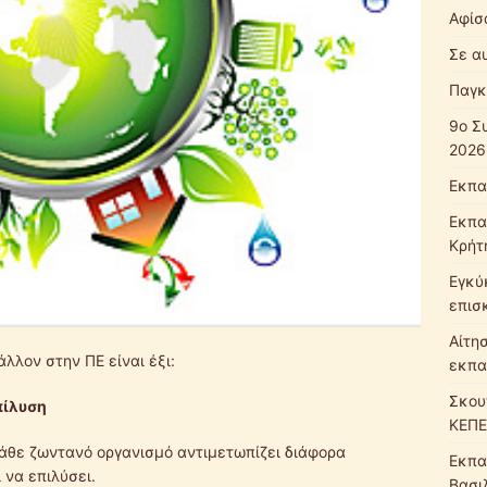
Αφίσ
Σε α
Παγκ
9ο Σ
2026
Εκπα
Εκπα
Κρήτ
Εγκύ
επισ
Αίτη
άλλον στην ΠΕ είναι έξι:
εκπα
Σκου
πίλυση
ΚΕΠΕ
κάθε ζωντανό οργανισμό αντιμετωπίζει διάφορα
Εκπα
 να επιλύσει.
Βασι