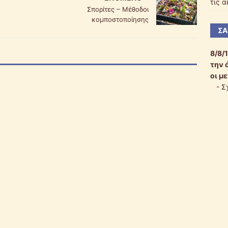
τις 
Σπορίτες – Μέθοδοι
κομποστοποίησης
ΣΑ
8/8/
την 
οι μ
-
Σ