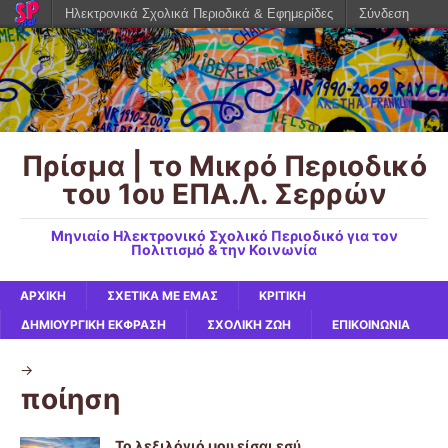
Ηλεκτρονικά Σχολικά Περιοδικά & Εφημερίδες
Σύνδεση
Πρίσμα | το Μικρό Περιοδικό
του 1ου ΕΠΑ.Λ. Σερρών
Μηνιαίο Ηλεκτρονικό Σχολικό Περιοδικό για τον
Πολιτισμό & την Κοινωνία
ΑΡΧΙΚΉ
ΣΧΕΤΙΚΆ ΜΕ ΕΜΆΣ
ΚΡΙΤΙΚΉ
ΔΗΜΙΟΥΡΓΙΚΉ ΈΚΦΡΑΣΗ
ΣΧΟΛΙΚΉ ΖΩΉ
ΕΠΙΚΟΙΝΩΝΙΑ
->
ποίηση
Το λεξιλόγιό μου είσαι εσύ