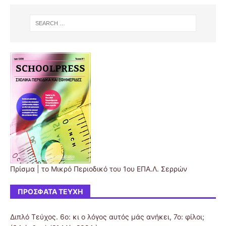
Πρίσμα | το Μικρό Περιοδικό του 1ου ΕΠΑ.Λ. Σερρών
ΠΡΌΣΦΑΤΑ ΤΕΎΧΗ
Διπλό Τεύχος. 6ο: κι ο λόγος αυτός μάς ανήκει, 7ο: φίλοι;