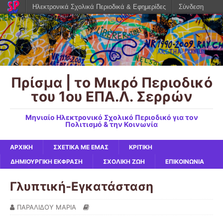
Ηλεκτρονικά Σχολικά Περιοδικά & Εφημερίδες
Σύνδεση
Πρίσμα | το Μικρό Περιοδικό
του 1ου ΕΠΑ.Λ. Σερρών
Μηνιαίο Ηλεκτρονικό Σχολικό Περιοδικό για τον
Πολιτισμό & την Κοινωνία
ΑΡΧΙΚΉ
ΣΧΕΤΙΚΆ ΜΕ ΕΜΆΣ
ΚΡΙΤΙΚΉ
ΔΗΜΙΟΥΡΓΙΚΉ ΈΚΦΡΑΣΗ
ΣΧΟΛΙΚΉ ΖΩΉ
ΕΠΙΚΟΙΝΩΝΙΑ
Γλυπτική-Εγκατάσταση
ΠΑΡΑΛΙΔΟΥ ΜΑΡΙΑ