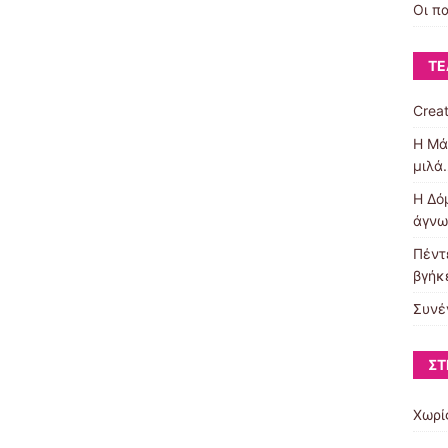
Οι π
ΤΕ
Creat
Η Μά
μιλά
Η Δό
άγν
Πέντε
βγήκ
Συνέ
ΣΤ
Χωρί