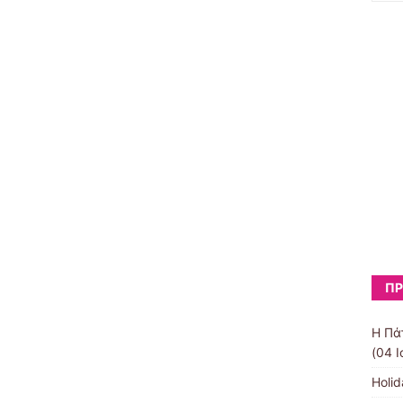
ΠΡ
Η Πά
(04 Ι
Holid