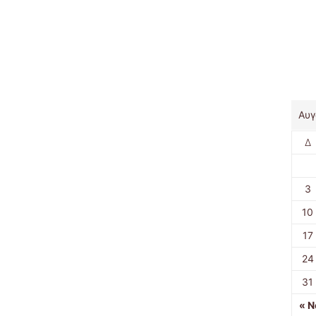
Αυγ
Δ
3
10
17
24
31
« Ν