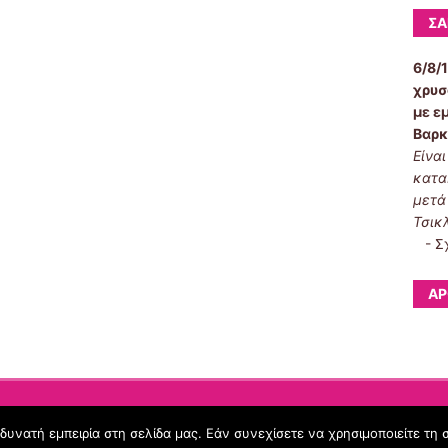
ΣΑ
6/8/
χρυσ
με ε
Βαρκ
Είνα
κατα
μετά
Τσικ
-
Σ
ΆΡ
υνατή εμπειρία στη σελίδα μας. Εάν συνεχίσετε να χρησιμοποιείτε τη 
Όροι Χρήσης schoolpress.sch.gr
|
Δήλωση προσβασιμότητας