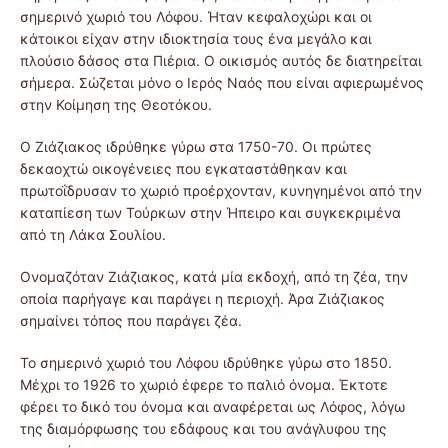
σημερινό χωριό του Λόφου. Ήταν κεφαλοχώρι και οι
κάτοικοι είχαν στην ιδιοκτησία τους ένα μεγάλο και
πλούσιο δάσος στα Πιέρια. Ο οικισμός αυτός δε διατηρείται
σήμερα. Σώζεται μόνο ο Ιερός Ναός που είναι αφιερωμένος
στην Κοίμηση της Θεοτόκου.
Ο Ζιάζιακος ιδρύθηκε γύρω στα 1750-70. Οι πρώτες
δεκαοχτώ οικογένειες που εγκαταστάθηκαν και
πρωτοΐδρυσαν το χωριό προέρχονταν, κυνηγημένοι από την
καταπίεση των Τούρκων στην Ήπειρο και συγκεκριμένα
από τη Λάκα Σουλίου.
Ονομαζόταν Ζιάζιακος, κατά μία εκδοχή, από τη ζέα, την
οποία παρήγαγε και παράγει η περιοχή. Άρα Ζιάζιακος
σημαίνει τόπος που παράγει ζέα.
Το σημερινό χωριό του Λόφου ιδρύθηκε γύρω στο 1850.
Μέχρι το 1926 το χωριό έφερε το παλιό όνομα. Έκτοτε
φέρει το δικό του όνομα και αναφέρεται ως Λόφος, λόγω
της διαμόρφωσης του εδάφους και του ανάγλυφου της