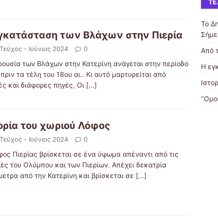
ΤΕ
Το Δ
γκατάσταση των Βλάχων στην Πιερία
Σήμε
 Τεύχος - Ιούνιος 2024
0
Από 
ρουσία των Βλάχων στην Κατερίνη ανάγεται στην περίοδο
Η εγ
πριν τα τέλη του 18ου αι.. Κι αυτό μαρτυρείται από
Ιστο
ές και διάφορες πηγές, Οι
[...]
‘’Ομο
ορία του χωριού Λόφος
 Τεύχος - Ιούνιος 2024
0
φος Πιερίας βρίσκεται σε ένα ύψωμα απέναντι από τις
ιές του Ολύμπου και των Πιερίων. Απέχει δεκατρία
μετρα από την Κατερίνη και βρίσκεται σε
[...]