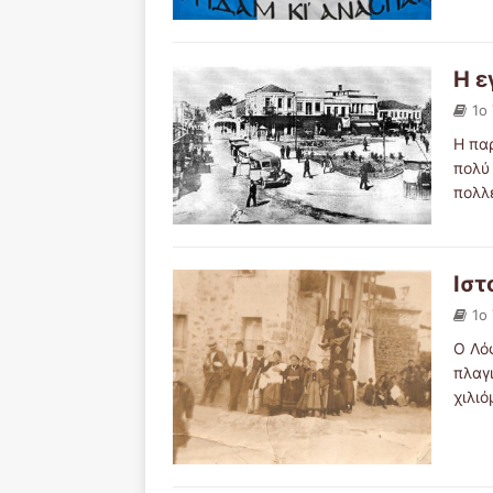
Η ε
1ο
Η πα
πολύ 
πολλ
Ιστ
1ο
Ο Λό
πλαγ
χιλιό