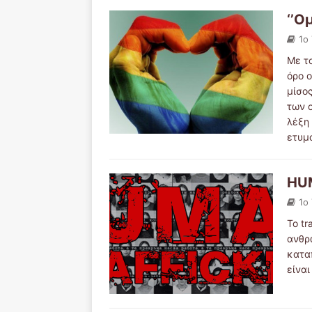
‘’Ο
1ο
Με τ
όρο 
μίσος
των 
λέξη 
ετυμο
HU
1ο
Το tr
ανθρ
κατα
είνα