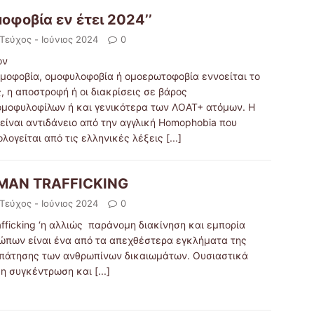
μοφοβία εν έτει 2024’’
 Τεύχος - Ιούνιος 2024
0
ον
ομοφοβία, ομοφυλοφοβία ή ομοερωτοφοβία εννοείται το
, η αποστροφή ή οι διακρίσεις σε βάρος
ομοφυλοφίλων ή και γενικότερα των ΛΟΑΤ+ ατόμων. Η
είναι αντιδάνειο από την αγγλική Ηomophobia που
λογείται από τις ελληνικές λέξεις
[...]
MAN TRAFFICKING
 Τεύχος - Ιούνιος 2024
0
afficking ‘η αλλιώς παράνομη διακίνηση και εμπορία
ώπων είναι ένα από τα απεχθέστερα εγκλήματα της
πάτησης των ανθρωπίνων δικαιωμάτων. Ουσιαστικά
ι η συγκέντρωση και
[...]