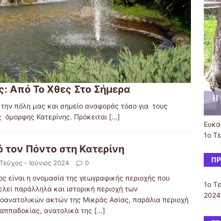
ς: Από Το Χθες Στο Σήμερα
την πόλη μας και σημείο αναφοράς τόσο για τους
ης όμορφης Κατερίνης. Πρόκειται
[...]
Ευκαι
1ο Τε
 τον Πόντο στη Κατερίνη
ΠΡ
 Τεύχος - Ιούνιος 2024
0
ος είναι η ονομασία της γεωγραφικής περιοχής που
1ο Τε
ελεί παράλληλα και ιστορική περιοχή των
2024
ιοανατολικών ακτών της Μικράς Ασίας, παράλια περιοχή
Καππαδοκίας, ανατολικά της
[...]