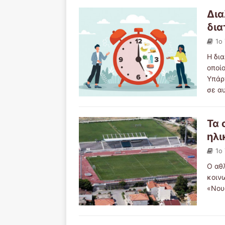
Δια
δια
1ο
Η δια
οποί
Υπάρ
σε α
Τα 
ηλι
1ο
Ο αθ
κοιν
«Νους