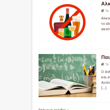
Αλκ
1ο
Αλκο
το αλ
ακατ
Παι
1ο
Ο άν
και σ
Αυτέ
[...]
Επόμενη σελίδα: »