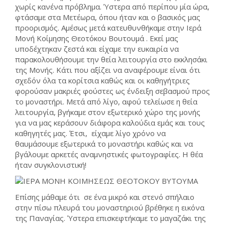
χωρίς κανένα πρόβλημα. Ύστερα από περίπου μία ώρα,
φτάσαμε στα Μετέωρα, όπου ήταν και ο βασικός μας
προορισμός. Αμέσως μετά κατευθυνθήκαμε στην Ιερά
Μονή Κοίμησης Θεοτόκου Βουτουμά . Εκεί μας
υποδέχτηκαν ζεστά και είχαμε την ευκαιρία να
παρακολουθήσουμε την θεία λειτουργία στο εκκλησάκι
της Μονής. Κάτι που αξίζει να αναφέρουμε είναι ότι
σχεδόν όλα τα κορίτσια καθώς και οι καθηγήτριες
φορούσαν μακριές φούστες ως ένδειξη σεβασμού προς
το μοναστήρι. Μετά από λίγο, αφού τελείωσε η θεία
λειτουργία, βγήκαμε στον εξωτερικό χώρο της μονής
για να μας κεράσουν διάφορα καλούδια εμάς και τους
καθηγητές μας. Έτσι, είχαμε λίγο χρόνο να
θαυμάσουμε εξωτερικά το μοναστήρι καθώς και να
βγάλουμε αρκετές αναμνηστικές φωτογραφίες. Η θέα
ήταν συγκλονιστική!
Επίσης μάθαμε ότι σε ένα μικρό και στενό σπήλαιο
στην πίσω πλευρά του μοναστηριού βρέθηκε η εικόνα
της Παναγίας. Ύστερα επισκεφτήκαμε το μαγαζάκι της