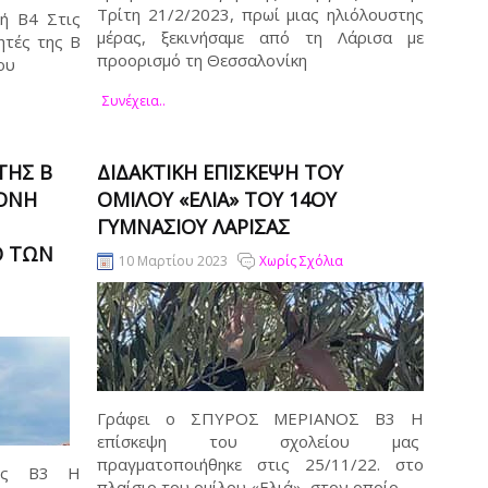
Τρίτη 21/2/2023, πρωί μιας ηλιόλουστης
κή Β4 Στις
μέρας, ξεκινήσαμε από τη Λάρισα με
τές της Β΄
προορισμό τη Θεσσαλονίκη
ου
Συνέχεια..
ΤΗΣ Β
ΔΙΔΑΚΤΙΚΉ ΕΠΊΣΚΕΨΗ ΤΟΥ
ΜΟΝΉ
ΟΜΊΛΟΥ «ΕΛΙΆ» ΤΟΥ 14ΟΥ
ΓΥΜΝΑΣΊΟΥ ΛΆΡΙΣΑΣ
Ο ΤΩΝ
10 Μαρτίου 2023
Χωρίς Σχόλια
Γράφει ο ΣΠΥΡΟΣ ΜΕΡΙΑΝΟΣ Β3 Η
επίσκεψη του σχολείου μας
πραγματοποιήθηκε στις 25/11/22. στο
ρος Β3 Η
πλαίσιο του ομίλου «Ελιά», στον οποίο