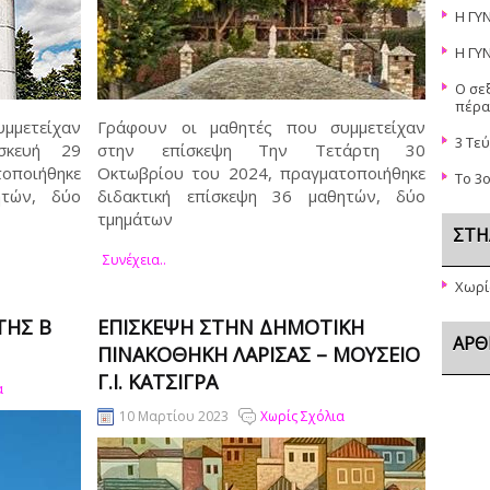
Η ΓΥ
Η ΓΥ
Ο σε
πέρα
μμετείχαν
Γράφουν οι μαθητές που συμμετείχαν
3 Τε
σκευή 29
στην επίσκεψη Την Τετάρτη 30
οποιήθηκε
Οκτωβρίου του 2024, πραγματοποιήθηκε
Το 3
ητών, δύο
διδακτική επίσκεψη 36 μαθητών, δύο
τμημάτων
ΣΤΉ
Συνέχεια..
Χωρί
ΤΗΣ Β
ΕΠΊΣΚΕΨΗ ΣΤΗΝ ΔΗΜΟΤΙΚΉ
ΆΡΘ
ΠΙΝΑΚΟΘΉΚΗ ΛΆΡΙΣΑΣ – ΜΟΥΣΕΊΟ
Γ.Ι. ΚΑΤΣΊΓΡΑ
α
10 Μαρτίου 2023
Χωρίς Σχόλια