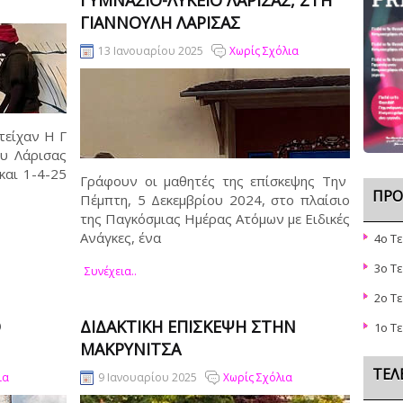
ΓΥΜΝΆΣΙΟ-ΛΎΚΕΙΟ ΛΆΡΙΣΑΣ, ΣΤΗ
ΓΙΆΝΝΟΥΛΗ ΛΆΡΙΣΑΣ
13 Ιανουαρίου 2025
Χωρίς Σχόλια
τείχαν Η Γ
υ Λάρισας
και 1-4-25
Γράφουν οι μαθητές της επίσκεψης Την
ΠΡΌ
Πέμπτη, 5 Δεκεμβρίου 2024, στο πλαίσιο
της Παγκόσμιας Ημέρας Ατόμων με Ειδικές
Ανάγκες, ένα
4o Τ
3ο Τ
Συνέχεια..
2ο Τ
Ο
ΔΙΔΑΚΤΙΚΗ ΕΠΙΣΚΕΨΗ ΣΤΗΝ
1o Τ
ΜΑΚΡΥΝΙΤΣΑ
ΤΕΛ
ια
9 Ιανουαρίου 2025
Χωρίς Σχόλια