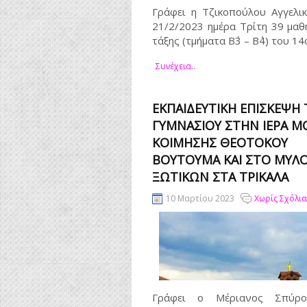
Γράφει η Τζικοπούλου Αγγελι
21/2/2023 ημέρα Τρίτη 39 μαθη
τάξης (τμήματα Β΄3 – Β΄4) του 14
Συνέχεια..
ΕΚΠΑΙΔΕΥΤΙΚΉ ΕΠΊΣΚΕΨΗ 
ΓΥΜΝΑΣΊΟΥ ΣΤΗΝ ΙΕΡΆ 
ΚΟΊΜΗΣΗΣ ΘΕΟΤΌΚΟΥ
ΒΟΥΤΟΥΜΆ ΚΑΙ ΣΤΟ ΜΎΛ
ΞΩΤΙΚΏΝ ΣΤΑ ΤΡΊΚΑΛΑ
10 Μαρτίου 2023
Χωρίς Σχόλια
Γράφει ο Μέριανος Σπύ