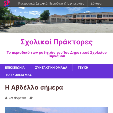
Ηλεκτρονικά Σχολικά Περιοδικά & Εφημερίδες
Σύνδεση
Σχολικοί Πράκτορες
Το περιοδικό των μαθητών του 1ου Δημοτικού Σχολείου
Τυρνάβου
ΕΠΙΚΟΙΝΩΝΙΑ
ΣΥΝΤΑΚΤΙΚΗ ΟΜΑΔΑ
ΤΕΥΧΗ
ΤΟ ΣΧΟΛΕΙΟ ΜΑΣ
Η Αβδέλλα σήμερα
katsioperm