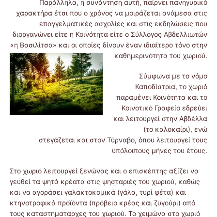
Παράλληλα, η συνάντηση αυτή, παίρνει πανηγυρικό
χαρακτήρα έτσι που ο χρόνος να μοιράζεται ανάμεσα στις
επαγγελματικές ασχολίες και στις εκδηλώσεις που
διοργανώνει είτε η Κοινότητα είτε ο Σύλλογος Αβδελλιωτών
«η Βασιλίτσα» και οι οποίες δίνουν έναν ιδιαίτερο τόνο στην
καθημερινό
τητα του χωριού.
Σύμφωνα με το νόμο
Καποδίστρια, το χωριό
παραμένει Κοινότητα και το
Κοινοτικό Γραφείο εδρεύει
και λειτουργεί στην Αβδέλλα
(το καλοκαίρι), ενώ
στεγάζεται και στον Τύρναβο, όπου λειτουργεί τους
υπόλοιπους μήνες του έτους.
Στο χωριό λειτουργεί ξενώνας και ο επισκέπτης αξίζει να
γευθεί τα ψητά κρέατα στις ψησταριές του χωριού, καθώς
και να αγοράσει γαλακτοκομικά (γάλα, τυρί φέτα) και
κτηνοτροφικά προϊόντα (πρόβειο κρέας και ζυγούρι) από
τους καταστηματάρχες του χωριού. Το χειμώνα στο χωριό