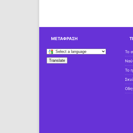
ΜΕΤΆΦΡΑΣΗ
Τ
Το σ
Translate
Ναύ
Το 
Σκυλ
Οδη