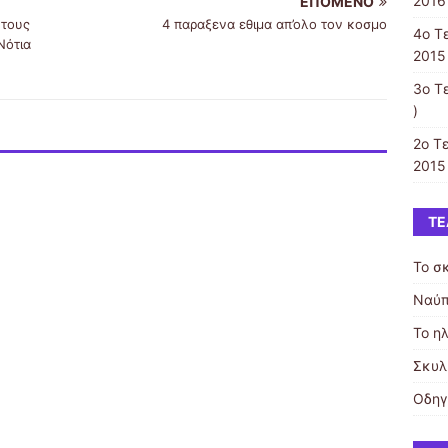
ΕΠΌΜΕΝΟ
2016 
 τους
4 παραξενα εθιμα απ’ολο τον κοσμο
4ο Τ
Νότια
2015 
3ο Τ
)
2ο Τ
2015 
ΤΕ
Το σ
Ναύπ
Το η
Σκυλι
Οδηγ