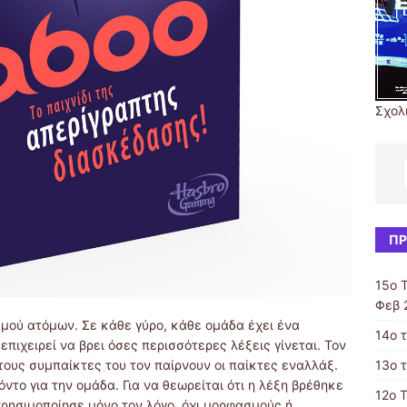
Σχολ
ΠΡ
15ο 
Φεβ 
θμού ατόμων. Σε κάθε γύρο, κάθε ομάδα έχει ένα
14ο 
πιχειρεί να βρει όσες περισσότερες λέξεις γίνεται. Τον
τους συμπαίκτες του τον παίρνουν οι παίκτες εναλλάξ.
13ο 
ντο για την ομάδα. Για να θεωρείται ότι η λέξη βρέθηκε
12ο 
χρησιμοποίησε μόνο τον λόγο, όχι μορφασμούς ή