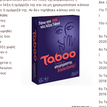
Δεκ 
ην λέξη ή ομόρριζα της και να μη χρησιμοποίησε κάποια
ς ή ομόρριζά της. Αν δεν
τηρήθηκε κάποιο από τα
11ο 
 Κάθε
)
κτες
10o 
 να
)
εωρηθεί
ύς που
9ο Τ
α
2020
έξη χωρίς
8ο Τ
ταν ο
)
ου
χεται η
1ο Τ
ελειώνει
2020
τους
7ο Τ
2018 
6ο Τ
2016 
5ο Τ