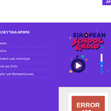
ΆΡ
ΕΛΕΥΤΑΊΑ ΆΡΘΡΑ
κακι
πλιο
ηλιακό μας σύστημα
ιά για Σπίτι
'
γίες για Κατασκήνωση