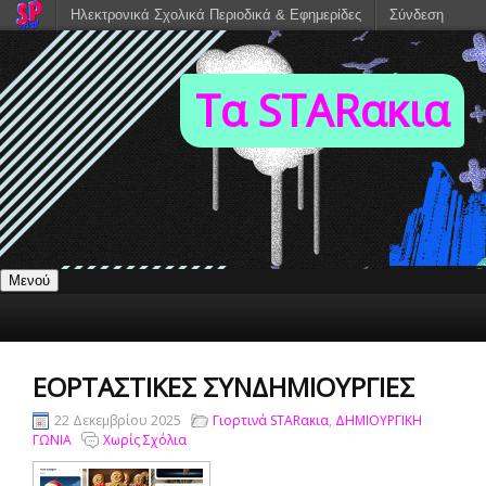
Ηλεκτρονικά Σχολικά Περιοδικά & Εφημερίδες
Σύνδεση
Τα STARακια
Μενού
ΕΟΡΤΑΣΤΙΚΈΣ ΣΥΝΔΗΜΙΟΥΡΓΊΕΣ
22 Δεκεμβρίου 2025
Γιορτινά STARακια
,
ΔΗΜΙΟΥΡΓΙΚΗ
ΓΩΝΙΑ
Χωρίς Σχόλια