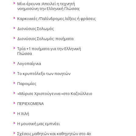
Μίνι-έρευνα :Απειλεί η τεχνητή
νοημοσύνη την Ελληνική Γλώσσα;
Καρκινικές /Παλίνδρομες λέξεις ή φράσεις
Διονύσιος Σολωμός
Διονύσιος Σολωμός :ποιήματα
Τρία +1 ποιήματα για την Ελληνική
Γλώσσα
Λογοπαίγνια
Το κρυπτόλεξο των ποιητών
Παροιμίες
«Μύρισε Χριστούγεννα »στο Καζούλλειο
ΠΕΡΙΕΧΟΜΕΝΑ
Η Χιλή
Η μουσική μας εμπνέει
Σχέσεις μαθητών και καθηγητών στο 4ο