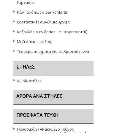
Γυμνάσιο
Κάν” το όπως ο Sankt Martin
Εορταστικές συνδημιουργίες
Καζούλλειο εν δράσει -φωτορεπορτάζ
Μεζεδάκια …φιλίας
Τέσσερα ποιήματα για τα Χριστούγεννα
ΣΤΉΛΕΣ
Χωρίς στήλες
ΆΡΘΡΑ ΑΝΆ ΣΤΉΛΕΣ
ΠΡΌΣΦΑΤΑ ΤΕΎΧΗ
Γλωσσικά STARάκια 33o Τεύχος