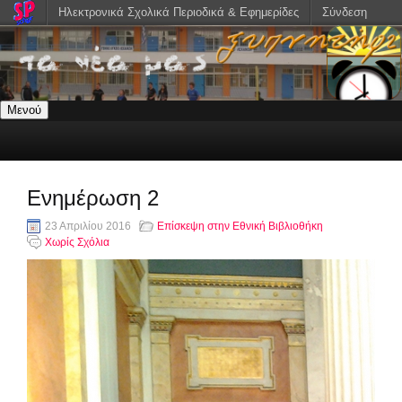
Ηλεκτρονικά Σχολικά Περιοδικά & Εφημερίδες
Σύνδεση
Μενού
Ενημέρωση 2
23 Απριλίου 2016
Επίσκεψη στην Εθνική Βιβλιοθήκη
Χωρίς Σχόλια