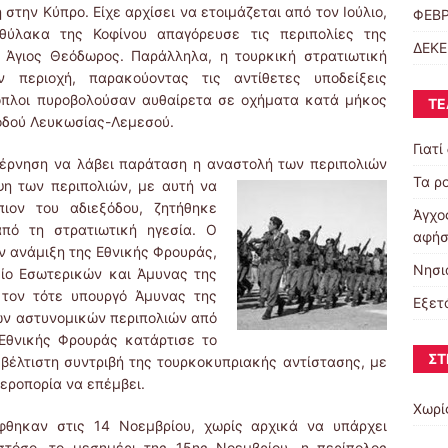
στην Κύπρο. Είχε αρχίσει να ετοιμάζεται από τον Ιούλιο,
ΦΕΒΡ
θύλακα της Κοφίνου απαγόρευσε τις περιπολίες της
ΔΕΚΕ
 Άγιος Θεόδωρος. Παράλληλα, η τουρκική στρατιωτική
ν περιοχή, παρακούοντας τις αντίθετες υποδείξεις
οπλοι πυροβολούσαν αυθαίρετα σε οχήματα κατά μήκος
ΤΕ
οδού Λευκωσίας-Λεμεσού.
Γιατί
έρνηση να λάβει παράταση η αναστολή των περιπολιών
Τα ρο
η των περιπολιών, με αυτή να
ιον του αδιεξόδου, ζητήθηκε
Άγχος
πό τη στρατιωτική ηγεσία. Ο
αφήσ
ν ανάμιξη της Εθνικής Φρουράς,
Νησι
ίο Εσωτερικών και Άμυνας της
τον τότε υπουργό Άμυνας της
Εξετ
των αστυνομικών περιπολιών από
 Εθνικής Φρουράς κατάρτισε το
ΣΤ
 βέλτιστη συντριβή της τουρκοκυπριακής αντίστασης, με
εροπορία να επέμβει.
Χωρί
φθηκαν στις 14 Νοεμβρίου, χωρίς αρχικά να υπάρχει
στόσο, το μεσημέρι της 15ης Νοεμβρίου, η περίπολος