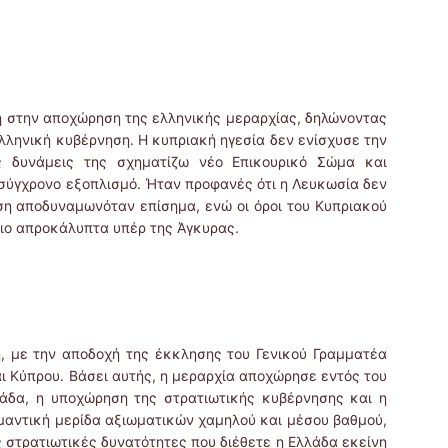
 στην αποχώρηση της ελληνικής μεραρχίας, δηλώνοντας
λληνική κυβέρνηση. Η κυπριακή ηγεσία δεν ενίσχυσε την
ς δυνάμεις της σχηματίζω νέο Επικουρικό Σώμα και
σύγχρονο εξοπλισμό. Ήταν προφανές ότι η Λευκωσία δεν
ση αποδυναμωνόταν επίσημα, ενώ οι όροι του Κυπριακού
πιο απροκάλυπτα υπέρ της Άγκυρας.
η, με την αποδοχή της έκκλησης του Γενικού Γραμματέα
αι Κύπρου. Βάσει αυτής, η μεραρχία αποχώρησε εντός του
λάδα, η υποχώρηση της στρατιωτικής κυβέρνησης και η
αντική μερίδα αξιωματικών χαμηλού και μέσου βαθμού,
ς στρατιωτικές δυνατότητες που διέθετε η Ελλάδα εκείνη