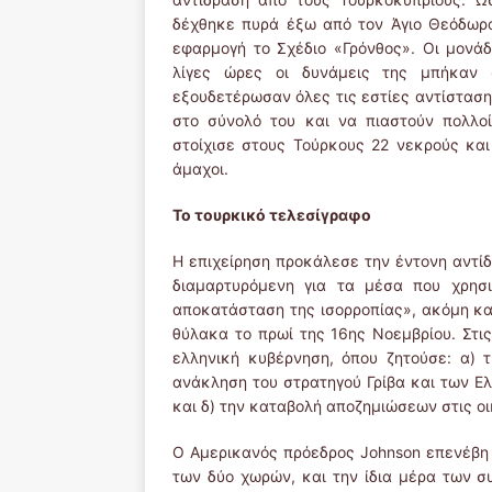
δέχθηκε πυρά έξω από τον Άγιο Θεόδωρ
εφαρμογή το Σχέδιο «Γρόνθος». Οι μονά
λίγες ώρες οι δυνάμεις της μπήκαν 
εξουδετέρωσαν όλες τις εστίες αντίσταση
στο σύνολό του και να πιαστούν πολλοί
στοίχισε στους Τούρκους 22 νεκρούς και
άμαχοι.
Το τουρκικό τελεσίγραφο
Η επιχείρηση προκάλεσε την έντονη αντίδ
διαμαρτυρόμενη για τα μέσα που χρησι
αποκατάσταση της ισορροπίας», ακόμη κ
θύλακα το πρωί της 16ης Νοεμβρίου. Στι
ελληνική κυβέρνηση, όπου ζητούσε: α)
ανάκληση του στρατηγού Γρίβα και των Ελ
και δ) την καταβολή αποζημιώσεων στις 
Ο Αμερικανός πρόεδρος Johnson επενέβη
των δύο χωρών, και την ίδια μέρα των 