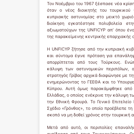
Τον Νοέμβριο του 1967 ξέσπασε νέα κρίση 
όταν ο νέος διοικητής του τουρκικού 
κυπριακής αστυνομίας στο μεικτό χωριό
διοίκηση εγκατέστησε πολυβολεία στη
αξιωματούχων της UNFICYP απ’ όπου έν
της παρακείμενης κεντρικής επαρχιακής 
Η UNFICYP ζήτησε από την κυπριακή κυβ
και σύντομα έγινε
πρόταση για επανάληψ
απορρίπτεται από τους Τούρκους. Ενώπ
κάλυψη των αστυνομικών περιπόλων, α
στρατηγός Γρίβας αρχικά διαφώνησε με τη
ενημερώνοντας το ΓΕΕΘΑ και το Υπουργε
Κύπρου. Αυτή όμως παρακάμφθηκε από 
Ελλάδας, ο οποίος ενέκρινε την κάλυψη 
την Εθνική Φρουρά. Το Γενικό Επιτελείο
Σχέδιο «Γρόνθος», το οποίο προέβλεπε τη
σκοπό να μη δοθεί χρόνος στην τουρκική α
Μετά από αυτό, οι περιπολίες επαναλή
αντίδραση από τους Τουρκοκύπριους. Ω