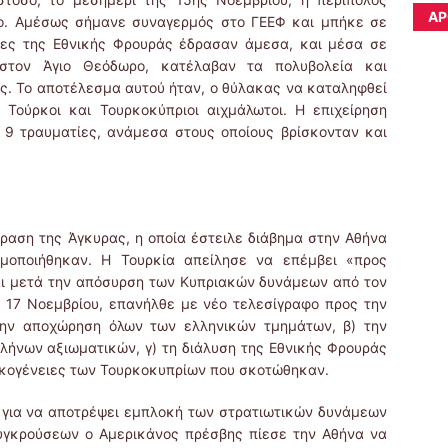
ΆΡ
ο. Αμέσως σήμανε συναγερμός στο ΓΕΕΦ και μπήκε σε
δες της Εθνικής Φρουράς έδρασαν άμεσα, και μέσα σε
στον Άγιο Θεόδωρο, κατέλαβαν τα πολυβολεία και
ς. Το αποτέλεσμα αυτού ήταν, ο θύλακας να καταληφθεί
 Τούρκοι και Τουρκοκύπριοι αιχμάλωτοι. Η επιχείρηση
 9 τραυματίες, ανάμεσα στους οποίους βρίσκονταν και
ραση της Άγκυρας, η οποία έστειλε διάβημα στην Αθήνα
μοποιήθηκαν. Η Τουρκία απείλησε να επέμβει «προς
αι μετά την απόσυρση των Κυπριακών δυνάμεων από τον
ς 17 Νοεμβρίου, επανήλθε με νέο τελεσίγραφο προς την
 την αποχώρηση όλων των ελληνικών τμημάτων, β) την
λήνων αξιωματικών, γ) τη διάλυση της Εθνικής Φρουράς
οικογένειες των Τουρκοκυπρίων που σκοτώθηκαν.
 για να αποτρέψει εμπλοκή των στρατιωτικών δυνάμεων
συγκρούσεων ο Αμερικάνος πρέσβης πίεσε την Αθήνα να