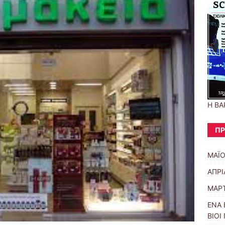
Η ΒΑ
ΠΡ
ΜΑΪΟ
ΑΠΡΙ
ΜΑΡΤ
ΕΝΑ 
ΒΙΟΙ