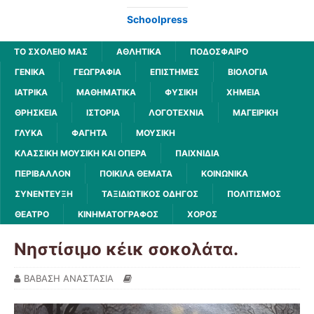
Schoolpress
ΤΟ ΣΧΟΛΕΙΟ ΜΑΣ
ΑΘΛΗΤΙΚΆ
ΠΟΔΌΣΦΑΙΡΟ
ΓΕΝΙΚΆ
ΓΕΩΓΡΑΦΊΑ
ΕΠΙΣΤΉΜΕΣ
ΒΙΟΛΟΓΊΑ
ΙΑΤΡΙΚΆ
ΜΑΘΗΜΑΤΙΚΆ
ΦΥΣΙΚΉ
ΧΗΜΕΊΑ
ΘΡΗΣΚΕΊΑ
ΙΣΤΟΡΊΑ
ΛΟΓΟΤΕΧΝΊΑ
ΜΑΓΕΙΡΙΚΉ
ΓΛΥΚΆ
ΦΑΓΗΤΆ
ΜΟΥΣΙΚΉ
ΚΛΑΣΣΙΚΉ ΜΟΥΣΙΚΉ ΚΑΙ ΌΠΕΡΑ
ΠΑΙΧΝΊΔΙΑ
ΠΕΡΙΒΆΛΛΟΝ
ΠΟΙΚΊΛΑ ΘΈΜΑΤΑ
ΚΟΙΝΩΝΙΚΆ
ΣΥΝΈΝΤΕΥΞΗ
ΤΑΞΙΔΙΩΤΙΚΌΣ ΟΔΗΓΌΣ
ΠΟΛΙΤΙΣΜΌΣ
ΘΈΑΤΡΟ
ΚΙΝΗΜΑΤΟΓΡΆΦΟΣ
ΧΟΡΌΣ
Νηστίσιμο κέικ σοκολάτα.
ΒΑΒΑΣΗ ΑΝΑΣΤΑΣΙΑ