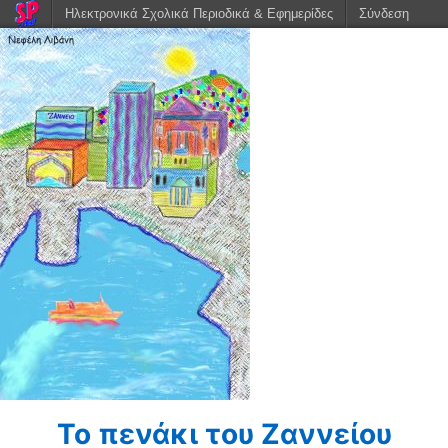
Ηλεκτρονικά Σχολικά Περιοδικά & Εφημερίδες
Σύνδεση
Το πενάκι του Ζαννείου