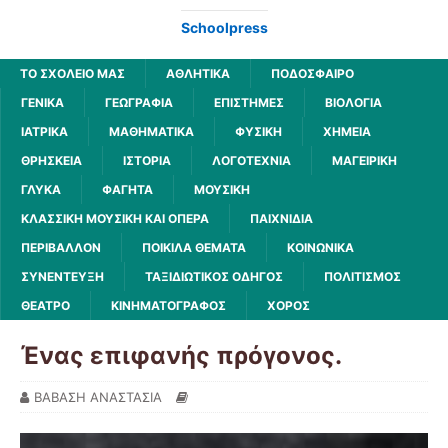
Schoolpress
ΤΟ ΣΧΟΛΕΙΟ ΜΑΣ
ΑΘΛΗΤΙΚΆ
ΠΟΔΌΣΦΑΙΡΟ
ΓΕΝΙΚΆ
ΓΕΩΓΡΑΦΊΑ
ΕΠΙΣΤΉΜΕΣ
ΒΙΟΛΟΓΊΑ
ΙΑΤΡΙΚΆ
ΜΑΘΗΜΑΤΙΚΆ
ΦΥΣΙΚΉ
ΧΗΜΕΊΑ
ΘΡΗΣΚΕΊΑ
ΙΣΤΟΡΊΑ
ΛΟΓΟΤΕΧΝΊΑ
ΜΑΓΕΙΡΙΚΉ
ΓΛΥΚΆ
ΦΑΓΗΤΆ
ΜΟΥΣΙΚΉ
ΚΛΑΣΣΙΚΉ ΜΟΥΣΙΚΉ ΚΑΙ ΌΠΕΡΑ
ΠΑΙΧΝΊΔΙΑ
ΠΕΡΙΒΆΛΛΟΝ
ΠΟΙΚΊΛΑ ΘΈΜΑΤΑ
ΚΟΙΝΩΝΙΚΆ
ΣΥΝΈΝΤΕΥΞΗ
ΤΑΞΙΔΙΩΤΙΚΌΣ ΟΔΗΓΌΣ
ΠΟΛΙΤΙΣΜΌΣ
ΘΈΑΤΡΟ
ΚΙΝΗΜΑΤΟΓΡΆΦΟΣ
ΧΟΡΌΣ
Ένας επιφανής πρόγονος.
ΒΑΒΑΣΗ ΑΝΑΣΤΑΣΙΑ