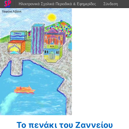
Ηλεκτρονικά Σχολικά Περιοδικά & Εφημερίδες
Σύνδεση
Το πενάκι του Ζαννείου