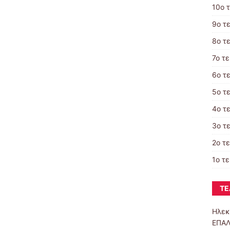
10ο 
9ο τ
8ο τ
7ο τ
6ο τ
5ο τ
4ο τ
3ο τ
2ο τ
1ο τ
ΤΕ
Ηλεκ
ΕΠΑΛ