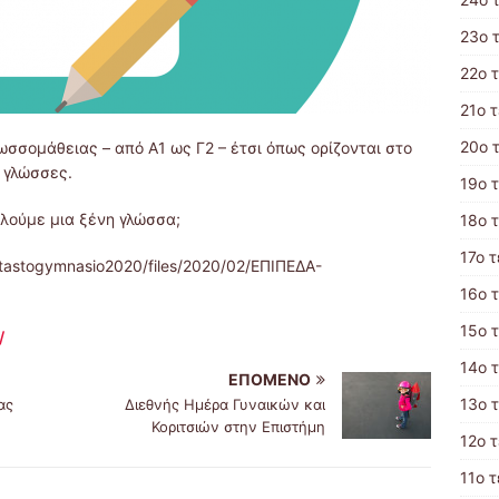
23ο 
22ο 
21ο 
20ο 
σσομάθειας – από Α1 ως Γ2 – έτσι όπως ορίζονται στο
 γλώσσες.
19ο 
λούμε μια ξένη γλώσσα;
18ο 
17ο 
ontastogymnasio2020/files/2020/02/ΕΠΙΠΕΔΑ-
16ο 
15ο 
/
14ο 
ΕΠΌΜΕΝΟ
13ο 
ας
Διεθνής Ημέρα Γυναικών και
Κοριτσιών στην Επιστήμη
12ο 
11ο 