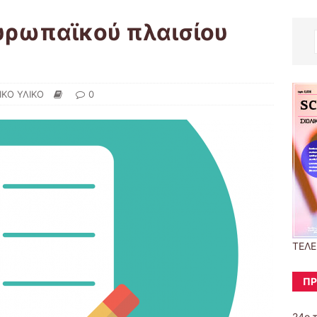
υρωπαϊκού πλαισίου
ΚΟ ΥΛΙΚΟ
0
ΤΕΛΕ
ΠΡ
24ο 