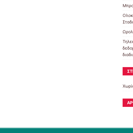
Μπρο
Ολοκ
Σταδ
Ωρολ
Τηλε
δεδο
διαδ
ΣΤ
Χωρί
ΆΡ