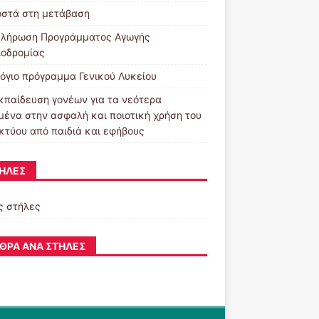
στά στη μετάβαση
λήρωση Προγράμματος Αγωγής
ιοδρομίας
όγιο πρόγραμμα Γενικού Λυκείου
κπαίδευση γονέων για τα νεότερα
μένα στην ασφαλή και ποιοτική χρήση του
ικτύου από παιδιά και εφήβους
ΉΛΕΣ
ς στήλες
ΘΡΑ ΑΝΆ ΣΤΉΛΕΣ