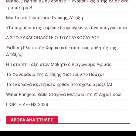
Μικροί Σεφ του Δ2 εν δράσει: Η «χρυσή» αξία της ελιάς στο
τραπέζι μας!
Μια Γιορτή Γεύσης και Γνώσης_Δ΄τάξη
«Τα σημάδια στις καρδιές δε φεύγουν με ένα «συγγνώμη»»
Α ΣΤΟ ΖΑΧΑΡΟΠΛΑΣΤΕΙΟ ΤΟΥ ΓΛΥΚΟΣΑΥΡΟΥ
Έκθεση Γλυπτικής-Χαρακτικής από τους μαθητές της
Δ΄τάξης
Η Τετάρτη Τάξη στον Μαθητικό Διαγωνισμό Αφίσας!
Τα Φαναράκια της Δ΄Τάξης Φωτίζουν το Πάσχα!
Τα Σκυριανά κεντήματα ήρθαν στο σχολείο μας! (Α)
Water Rangers: Κάθε Σταγόνα Μετράει στη Δ” Δημοτικού!
ΓΙΟΡΤΗ ΛΗΞΗΣ 2026
ΆΡΘΡΑ ΑΝΆ ΣΤΉΛΕΣ