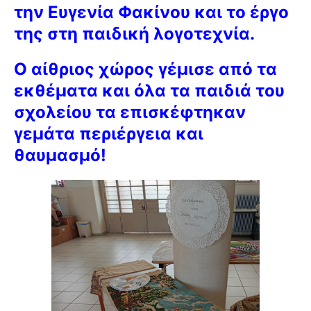
την Ευγενία Φακίνου και το έργο
της στη παιδική λογοτεχνία.
Ο αίθριος χώρος γέμισε από τα
εκθέματα και όλα τα παιδιά του
σχολείου τα επισκέφτηκαν
γεμάτα περιέργεια και
θαυμασμό!