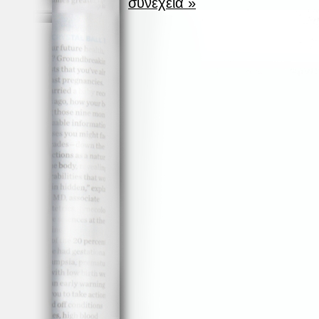
συνέχεια »