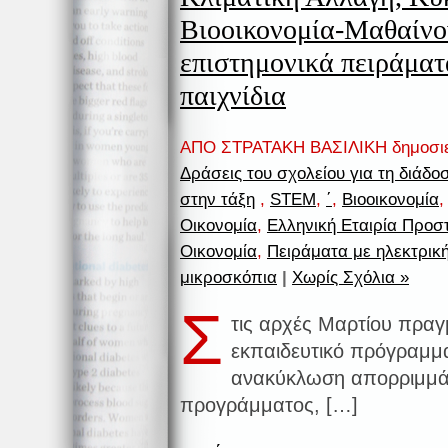
Βιοοικονομία-Μαθαίνο
επιστημονικά πειράματ
παιχνίδια
ΑΠΟ ΣΤΡΑΤΑΚΗ ΒΑΣΙΛΙΚΗ δημοσι
Δράσεις του σχολείου για τη διάδ
στην τάξη
,
STEM
,
΄
,
Βιοοικονομία
Οικονομία
,
Ελληνική Εταιρία Προσ
Οικονομία
,
Πειράματα με ηλεκτρική
μικροσκόπια
|
Χωρίς Σχόλια »
Σ
τις αρχές Μαρτίου πραγ
εκπαιδευτικό πρόγραμμα
ανακύκλωση απορριμμάτ
προγράμματος, […]