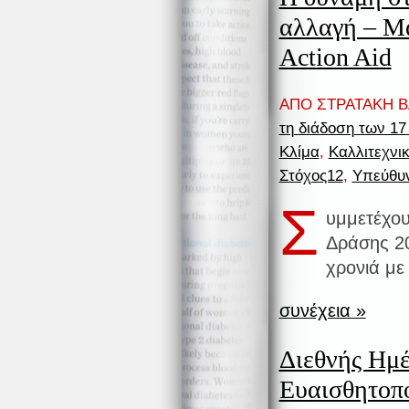
αλλαγή – Μ
Action Aid
ΑΠΟ ΣΤΡΑΤΑΚΗ ΒΑ
τη διάδοση των 1
Κλίμα
,
Καλλιτεχνικ
Στόχος12
,
Υπεύθυ
Σ
υμμετέχο
Δράσης 20
χρονιά με
συνέχεια »
Διεθνής Ημ
Ευαισθητοπο