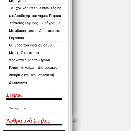
Μεσογείου
1ο Σχολικό Street Festival Τέχνης
και Αποδοχής του Δήμου Πειραιά
Χτίζοντας Γέφυρες – Πρόγραμμα
Μετάβασης από το Δημοτικό στο
Γυμνάσιο
Ο Γύρος του Κόσμου σε 80
Μέρες- Στερεότυπα και
προκαταλήψεις του έργου
Κλιματική Αλλαγή, Διατροφικές
συνήθεις και Περιβαλλοντική
Δικαιοσύνη
Στήλες
Χωρίς στήλες
Άρθρα ανά Στήλες