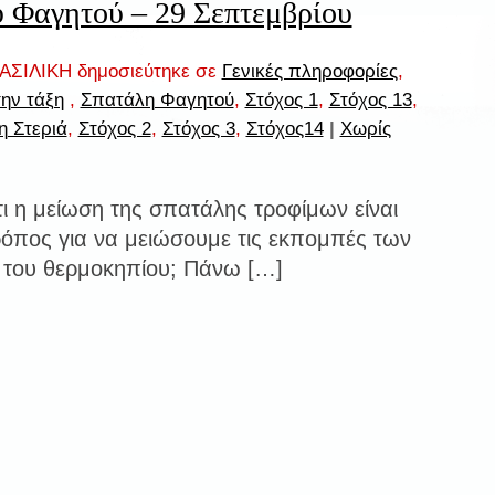
 Φαγητού – 29 Σεπτεμβρίου
ΣΙΛΙΚΗ δημοσιεύτηκε σε
Γενικές πληροφορίες
,
ην τάξη
,
Σπατάλη Φαγητού
,
Στόχος 1
,
Στόχος 13
,
η Στεριά
,
Στόχος 2
,
Στόχος 3
,
Στόχος14
|
Χωρίς
τι η μείωση της σπατάλης τροφίμων είναι
ρόπος για να μειώσουμε τις εκπομπές των
 του θερμοκηπίου; Πάνω […]