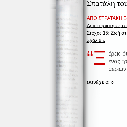
Σπατάλη του
ΑΠΟ ΣΤΡΑΤΑΚΗ ΒΑ
Δραστηριότητες στ
Στόχος 15: Ζωή στ
Σχόλια »
“Ξ
έρεις ό
ένας τ
αερίων
συνέχεια »