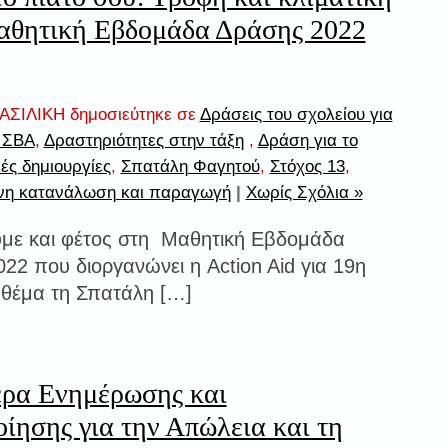
αθητική Εβδομάδα Δράσης 2022
ΣΙΛΙΚΗ δημοσιεύτηκε σε
Δράσεις του σχολείου για
7 ΣΒΑ
,
Δραστηριότητες στην τάξη
,
Δράση για το
ές δημιουργίες
,
Σπατάλη Φαγητού
,
Στόχος 13
,
νη κατανάλωση και παραγωγή
|
Χωρίς Σχόλια »
υμε και φέτος στη Μαθητική Εβδομάδα
22 που διοργανώνει η Action Aid για 19η
 θέμα τη Σπατάλη […]
έρα Ενημέρωσης και
ίησης για την Απώλεια και τη