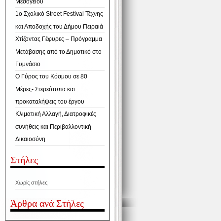
Μεσογείου
1ο Σχολικό Street Festival Τέχνης
και Αποδοχής του Δήμου Πειραιά
Χτίζοντας Γέφυρες – Πρόγραμμα
Μετάβασης από το Δημοτικό στο
Γυμνάσιο
Ο Γύρος του Κόσμου σε 80
Μέρες- Στερεότυπα και
προκαταλήψεις του έργου
Κλιματική Αλλαγή, Διατροφικές
συνήθεις και Περιβαλλοντική
Δικαιοσύνη
Στήλες
Χωρίς στήλες
Άρθρα ανά Στήλες