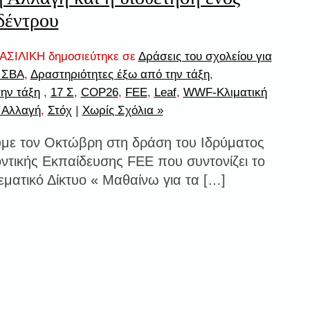
δέντρου
ΣΙΛΙΚΗ δημοσιεύτηκε σε
Δράσεις του σχολείου για
7 ΣΒΑ
,
Δραστηριότητες έξω από την τάξη
,
ην τάξη
,
17 Σ
,
COP26
,
FEE
,
Leaf
,
WWF-Κλιματική
 Αλλαγή
,
Στόχ
|
Χωρίς Σχόλια »
με τον Οκτώβρη στη δράση του Ιδρύματος
ντικής Εκπαίδευσης FEE που συντονίζει το
εματικό Δίκτυο « Μαθαίνω για τα […]